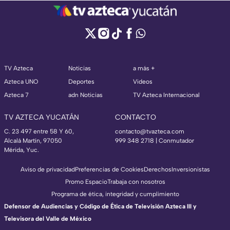
TV Azteca
Noticias
a más +
Azteca UNO
Deportes
Videos
Azteca 7
adn Noticias
TV Azteca Internacional
TV AZTECA YUCATÁN
CONTACTO
C. 23 497 entre 58 Y 60,
contacto@tvazteca.com
Alcalá Martín, 97050
999 348 2718 | Conmutador
Mérida, Yuc.
Aviso de privacidad
Preferencias de Cookies
Derechos
Inversionistas
Promo Espacio
Trabaja con nosotros
Programa de ética, integridad y cumplimiento
Defensor de Audiencias y Código de Ética de Televisión Azteca III y
Televisora del Valle de México