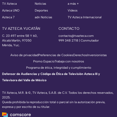
TV Azteca
Noticias
a más +
Azteca UNO
Deportes
Videos
Azteca 7
adn Noticias
TV Azteca Internacional
TV AZTECA YUCATÁN
CONTACTO
C. 23 497 entre 58 Y 60,
contacto@tvazteca.com
Alcalá Martín, 97050
999 348 2718 | Conmutador
Mérida, Yuc.
Aviso de privacidad
Preferencias de Cookies
Derechos
Inversionistas
Promo Espacio
Trabaja con nosotros
Programa de ética, integridad y cumplimiento
Defensor de Audiencias y Código de Ética de Televisión Azteca III y
Televisora del Valle de México
TV Azteca, M.R. & ©, TV Azteca, S.A.B. de C.V. Todos los derechos reservados,
2025.
Queda prohibida la reproducción total o parcial sin la autorización previa,
expresa y por escrito de su titular.