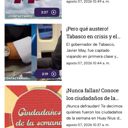
del mundo mientras profesan
agosto 07, 2026 10:49 a. m.
austeridad.
2:27
¡Pero qué austero!
Tabasco en crisis y el
gobernador, Javier
El gobernador de Tabasco,
Javier May, fue captado
May, viajando en
viajando en primera clase y
primera clase
usando un reloj de lujo que,
agosto 07, 2026 10:44 a. m.
según él, iba a rifar.
2:19
¡Nunca fallan! Conoce
los ciudadaños de la
semana del 3 al 9 de
¡Nunca defraudan! Te decimos
quiénes fueron los ciudadaños
agosto de 2026 en Huay
de la semana en Huay Nius del
Nius
3 al 9 de agosto de 2026.
agosto 07, 2026 10:37 a. m.