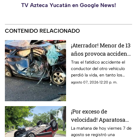
TV Azteca Yucatán en Google News!
CONTENIDO RELACIONADO
¡Aterrador! Menor de 13
años provoca accidente
mortal; conducía un
Tras el fatídico accidente el
conductor del otro vehículo
AUTO robado con otros
perdió la vida, en tanto los
seis menores
menores de edad resultaron
agosto 07, 2026 12:20 p. m.
lesionados.
¡Por exceso de
velocidad! Aparatosa
VOLCADURA hoy
La mañana de hoy viernes 7 de
agosto se registró una
viernes 7 de agosto en