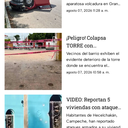
aparatosa volcadura en Gran
San Pedro Cholul; ¿Hay
San Pedro Cholul, al norte de la
agosto 07, 2026 11:28 a. m.
heridos?
ciudad de Mérida, te
compartimos lo que se sabe.
¡Peligro! Colapsa
TORRE con
emblemático RELOJ en
Vecinos del barrio exhiben el
evidente deterioro de la torre
la Península de
donde se encuentra el
Yucatán; enciende las
emblemático reloj, destacando
agosto 07, 2026 10:58 a. m.
alarmas
el riesgo que enfrentan.
VIDEO: Reportan 5
viviendas con ataques
a disparos en
Habitantes de Hecelchakán,
Campeche, han reportado
Hecelchakán en menos
ataques armados a su vivienda