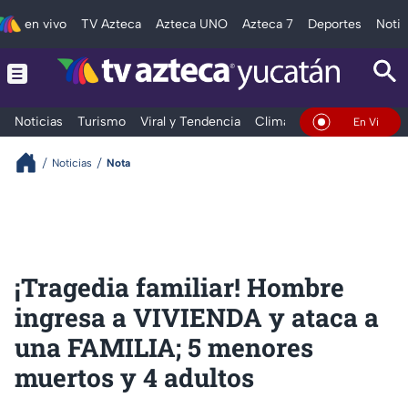
en vivo
TV Azteca
Azteca UNO
Azteca 7
Deportes
Notic
Noticias
Turismo
Viral y Tendencia
Clima
Deportes
Espec
En Vivo
Noticias
Nota
¡Tragedia familiar! Hombre
ingresa a VIVIENDA y ataca a
una FAMILIA; 5 menores
muertos y 4 adultos