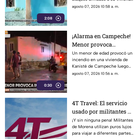
de una semana
en menos de una semana.
agosto 07, 2026 10:58 a. m.
Conoce los detalles.
2:08
¡Alarma en Campeche!
Menor provoca
INCENDIO en su
Un menor de edad provocó un
incendio en una vivienda de
vivienda por jugar con
Kanisté de Campeche luego
cerillos (+Video)
de que jugara con unos
agosto 07, 2026 10:56 a. m.
cerillos. Conoce los detalles,
0:30
4T Travel: El servicio
usado por militantes de
Morena para viajar con
¡Y sin ninguna pena! Militantes
de Morena utilizan puros lujos
lujos
para viajar a diferentes partes