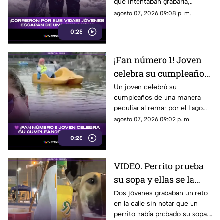
que intentaban grabarla,
quedaron GRABADOS
logrando que el momento de
agosto 07, 2026 09:08 p. m.
en video
tensión quedara captado en
0:28
video y hoy se volvió viral.
¡Fan número 1! Joven
celebra su cumpleaños
junto a una figura de
Un joven celebró su
cumpleaños de una manera
BTS (VIDEO)
peculiar al remar por el Lago
de Chapultepec junto a una
agosto 07, 2026 09:02 p. m.
figura de BTS. El momento
0:28
sorprendió en redes.
VIDEO: Perrito prueba
su sopa y ellas se la
comen sin saberlo
Dos jóvenes grababan un reto
en la calle sin notar que un
perrito había probado su sopa.