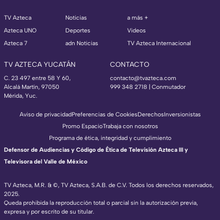
TV Azteca
Noticias
a más +
Azteca UNO
Deportes
Videos
Azteca 7
adn Noticias
TV Azteca Internacional
TV AZTECA YUCATÁN
CONTACTO
C. 23 497 entre 58 Y 60,
contacto@tvazteca.com
Alcalá Martín, 97050
999 348 2718 | Conmutador
Mérida, Yuc.
Aviso de privacidad
Preferencias de Cookies
Derechos
Inversionistas
Promo Espacio
Trabaja con nosotros
Programa de ética, integridad y cumplimiento
Defensor de Audiencias y Código de Ética de Televisión Azteca III y
Televisora del Valle de México
TV Azteca, M.R. & ©, TV Azteca, S.A.B. de C.V. Todos los derechos reservados,
2025.
Queda prohibida la reproducción total o parcial sin la autorización previa,
expresa y por escrito de su titular.