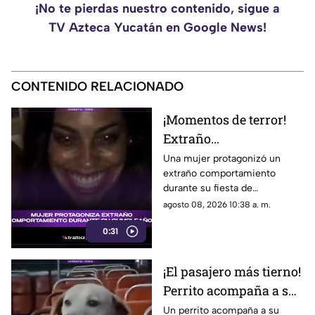
¡No te pierdas nuestro contenido, sigue a
TV Azteca Yucatán en Google News!
CONTENIDO RELACIONADO
¡Momentos de terror!
Extraño
comportamiento de
Una mujer protagonizó un
extraño comportamiento
mujer durante su
durante su fiesta de
cumpleaños causa
cumpleaños, causando
agosto 08, 2026 10:38 a. m.
desconcierto
sorpresa entre los asistentes y
0:31
desatando teorías en redes
sociales.
¡El pasajero más tierno!
Perrito acompaña a su
dueño durante cada
Un perrito acompaña a su