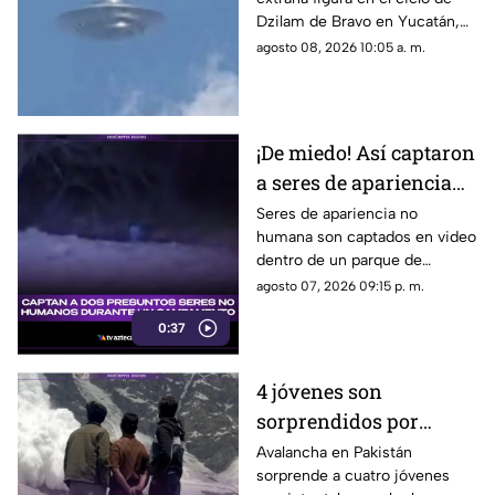
Yucatán; genera
Dzilam de Bravo en Yucatán,
asombro
desatando todo tipo de teorías,
agosto 08, 2026 10:05 a. m.
entre ellas de supuestos ovnis.
¡De miedo! Así captaron
a seres de apariencia
no humana en famoso
Seres de apariencia no
humana son captados en video
parque de México
dentro de un parque de
México, desatando teorías y
agosto 07, 2026 09:15 p. m.
reacciones entre usuarios de
0:37
las redes sociales.
4 jóvenes son
sorprendidos por
AVALANCHA; los
Avalancha en Pakistán
sorprende a cuatro jóvenes
momentos de terror