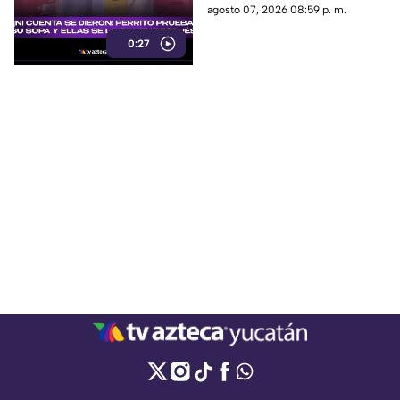
Descubrieron la travesura al
agosto 07, 2026 08:59 p. m.
revisar el video.
0:27