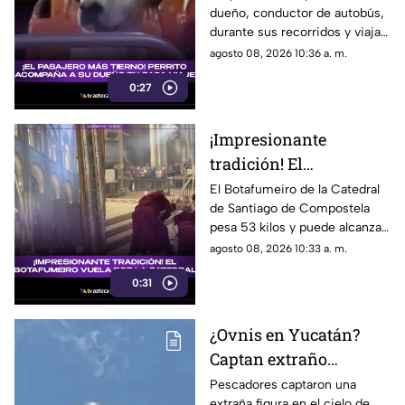
dueño, conductor de autobús,
ruta
durante sus recorridos y viaja
como un pasajero más. Su
agosto 08, 2026 10:36 a. m.
historia conquistó las redes
0:27
sociales.
¡Impresionante
tradición! El
Botafumeiro vuela por
El Botafumeiro de la Catedral
de Santiago de Compostela
la Catedral de Santiago
pesa 53 kilos y puede alcanzar
68 km/h. Conoce la historia de
agosto 08, 2026 10:33 a. m.
esta tradición que data del
0:31
siglo XII.
¿Ovnis en Yucatán?
Captan extraño
OBJETO en el CIELO de
Pescadores captaron una
extraña figura en el cielo de