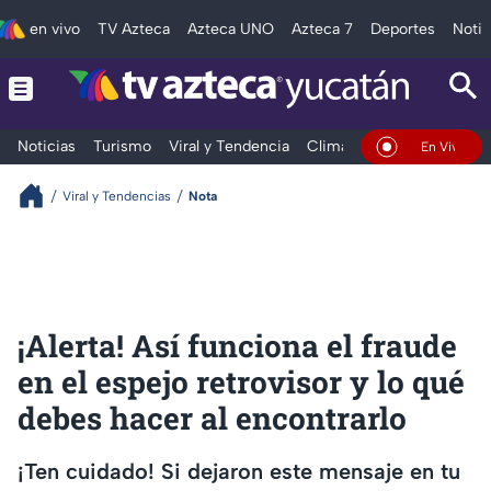
en vivo
TV Azteca
Azteca UNO
Azteca 7
Deportes
Notic
Noticias
Turismo
Viral y Tendencia
Clima
Deportes
Espec
En Vivo
Viral y Tendencias
Nota
¡Alerta! Así funciona el fraude
en el espejo retrovisor y lo qué
debes hacer al encontrarlo
¡Ten cuidado! Si dejaron este mensaje en tu