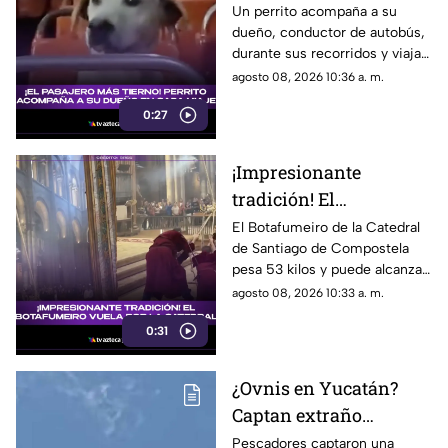
dueño durante cada
Un perrito acompaña a su
dueño, conductor de autobús,
ruta
durante sus recorridos y viaja
como un pasajero más. Su
agosto 08, 2026 10:36 a. m.
historia conquistó las redes
0:27
sociales.
¡Impresionante
tradición! El
Botafumeiro vuela por
El Botafumeiro de la Catedral
de Santiago de Compostela
la Catedral de Santiago
pesa 53 kilos y puede alcanzar
68 km/h. Conoce la historia de
agosto 08, 2026 10:33 a. m.
esta tradición que data del
0:31
siglo XII.
¿Ovnis en Yucatán?
Captan extraño
OBJETO en el CIELO de
Pescadores captaron una