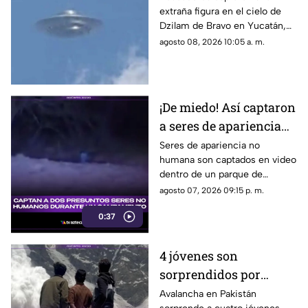
extraña figura en el cielo de
Yucatán; genera
Dzilam de Bravo en Yucatán,
asombro
desatando todo tipo de teorías,
agosto 08, 2026 10:05 a. m.
entre ellas de supuestos ovnis.
¡De miedo! Así captaron
a seres de apariencia
no humana en famoso
Seres de apariencia no
humana son captados en video
parque de México
dentro de un parque de
México, desatando teorías y
agosto 07, 2026 09:15 p. m.
reacciones entre usuarios de
0:37
las redes sociales.
4 jóvenes son
sorprendidos por
AVALANCHA; los
Avalancha en Pakistán