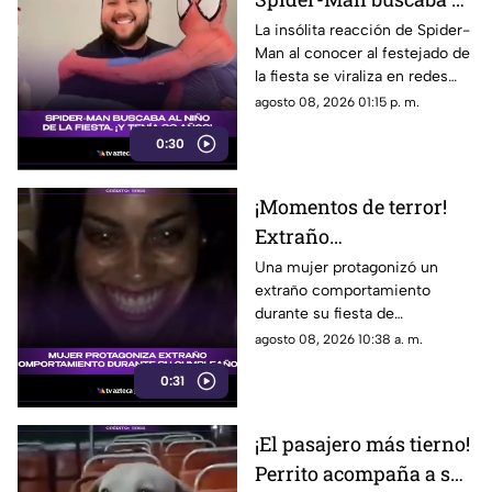
niño de la fiesta, pero
La insólita reacción de Spider-
Man al conocer al festejado de
descubre que tenía 32
la fiesta se viraliza en redes
años (+VIDEO)
sociales ¡tenía 32 años! Así fue
agosto 08, 2026 01:15 p. m.
el momento.
0:30
¡Momentos de terror!
Extraño
comportamiento de
Una mujer protagonizó un
extraño comportamiento
mujer durante su
durante su fiesta de
cumpleaños causa
cumpleaños, causando
agosto 08, 2026 10:38 a. m.
desconcierto
sorpresa entre los asistentes y
0:31
desatando teorías en redes
sociales.
¡El pasajero más tierno!
Perrito acompaña a su