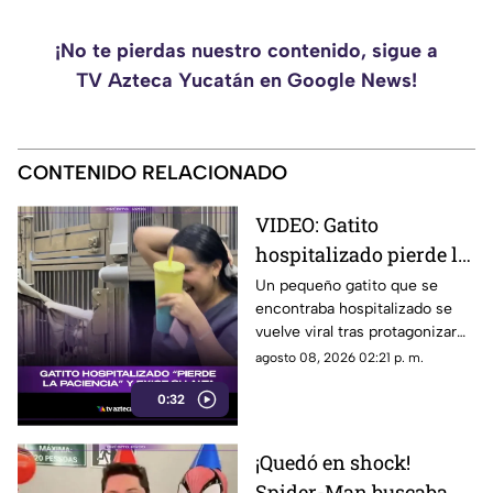
¡No te pierdas nuestro contenido, sigue a
TV Azteca Yucatán en Google News!
CONTENIDO RELACIONADO
VIDEO: Gatito
hospitalizado pierde la
"paciencia" y exige su
Un pequeño gatito que se
encontraba hospitalizado se
alta; protagoniza
vuelve viral tras protagonizar
momento viral
una inesperada escena,
agosto 08, 2026 02:21 p. m.
‘exigiendo’ su alta médica, te
0:32
compartimos detalles.
¡Quedó en shock!
Spider-Man buscaba al