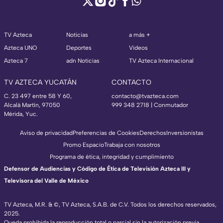
TV Azteca
Noticias
a más +
Azteca UNO
Deportes
Videos
Azteca 7
adn Noticias
TV Azteca Internacional
TV AZTECA YUCATÁN
CONTACTO
C. 23 497 entre 58 Y 60,
contacto@tvazteca.com
Alcalá Martín, 97050
999 348 2718 | Conmutador
Mérida, Yuc.
Aviso de privacidad
Preferencias de Cookies
Derechos
Inversionistas
Promo Espacio
Trabaja con nosotros
Programa de ética, integridad y cumplimiento
Defensor de Audiencias y Código de Ética de Televisión Azteca III y
Televisora del Valle de México
TV Azteca, M.R. & ©, TV Azteca, S.A.B. de C.V. Todos los derechos reservados,
2025.
Queda prohibida la reproducción total o parcial sin la autorización previa,