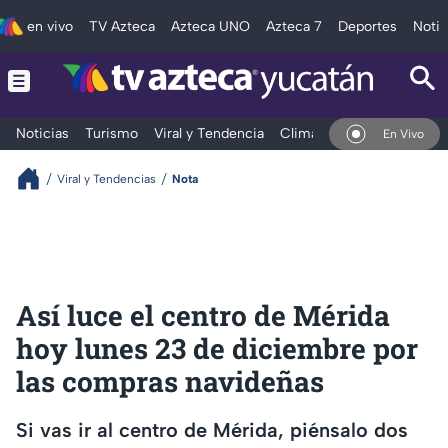
en vivo
TV Azteca
Azteca UNO
Azteca 7
Deportes
Notic
Noticias
Turismo
Viral y Tendencia
Clima
Deportes
Espec
En Vivo
Viral y Tendencias
Nota
Así luce el centro de Mérida
hoy lunes 23 de diciembre por
las compras navideñas
Si vas ir al centro de Mérida, piénsalo dos