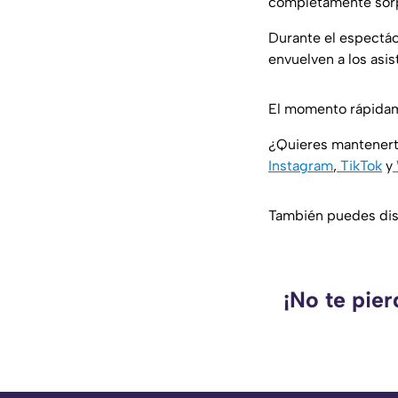
completamente sor
Durante el espectác
envuelven a los asis
El momento rápidamen
¿Quieres mantenert
Instagram
,
TikTok
y
También puedes disf
¡No te pie