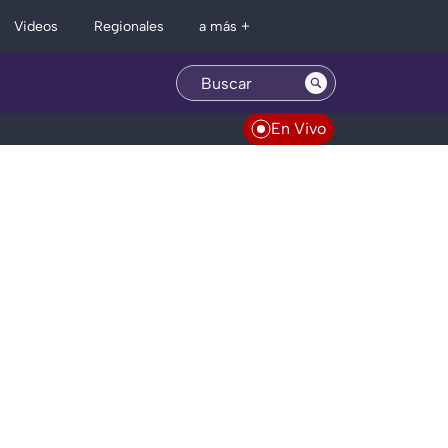
Regionales
Videos
a más +
En Vivo