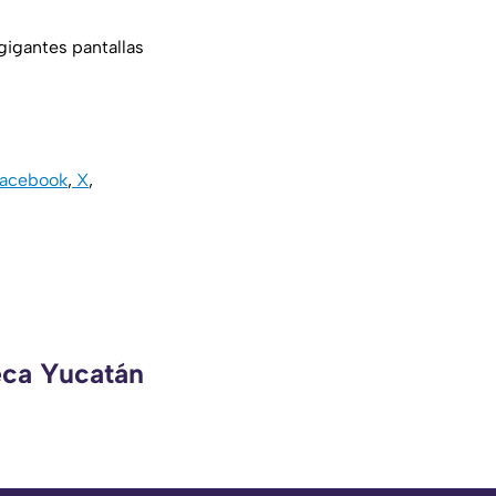
gigantes pantallas
acebook
,
X
,
eca Yucatán