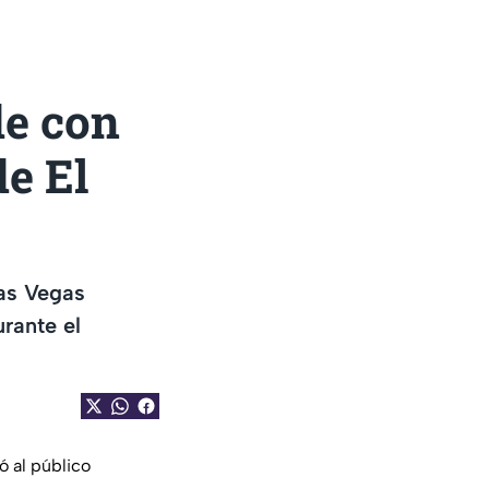
de con
e El
Las Vegas
rante el
ó al público