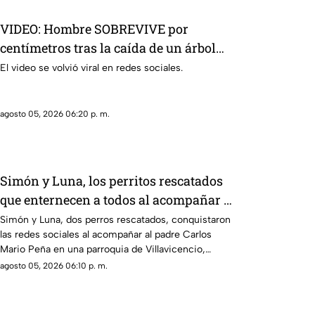
VIDEO: Hombre SOBREVIVE por
centímetros tras la caída de un árbol
durante una tormenta
El video se volvió viral en redes sociales.
agosto 05, 2026 06:20 p. m.
Simón y Luna, los perritos rescatados
que enternecen a todos al acompañar a
un sacerdote
Simón y Luna, dos perros rescatados, conquistaron
las redes sociales al acompañar al padre Carlos
Mario Peña en una parroquia de Villavicencio,
Colombia, donde incluso participan en los coros.
agosto 05, 2026 06:10 p. m.