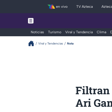
en vivo
TV Azteca
Aztec
Noticias
Turismo
Viral y Tendencia
Clima
D
Viral y Tendencias
Nota
Filtra
Ari Ga