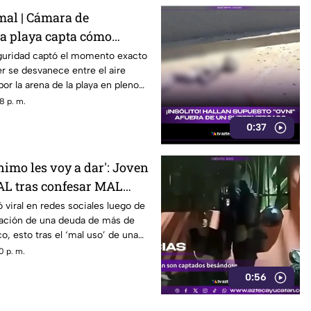
al | Cámara de
la playa capta cómo
na MUJER entre el aire
guridad captó el momento exacto
r se desvanece entre el aire
ERANO
r la arena de la playa en pleno
8 p. m.
0:37
nimo les voy a dar': Joven
AL tras confesar MAL
de crédito; le debe más de
ó viral en redes sociales luego de
pación de una deuda de más de
co
o, esto tras el ‘mal uso’ de una
0 p. m.
0:56