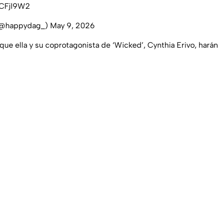
nCFjl9W2
@happydag_)
May 9, 2026
ue ella y su coprotagonista de ‘Wicked’, Cynthia Erivo, harán