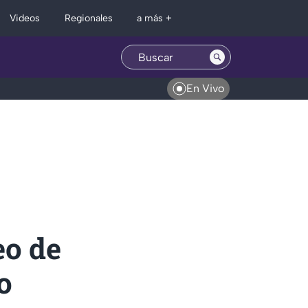
Regionales
Videos
a más +
En Vivo
eo de
o