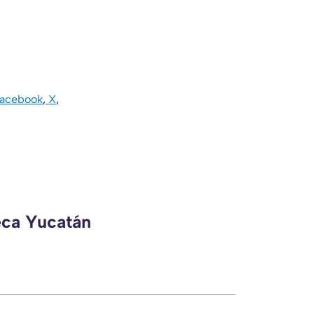
acebook
,
X
,
eca Yucatán