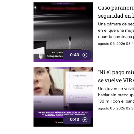
Caso paranorm
seguridad en 
DESAPARECE u
Una cámara de se
en el que una muje
durante el V
cuando caminaba po
verano.
agosto 05, 2026 03:4
0:43
'Ni el pago mí
se vuelve VIR
USO a tarjeta 
Una joven se volvi
hablar sin preocu
130 mil al ban
130 mil con el banc
tarjeta.
agosto 05, 2026 02:3
0:43