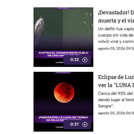
¡Devastador! 
muerta y el v
sociales
Un delfín fue capt
cuerpo sin vida de
volvió viral y con
sociales.
agosto 05, 2026 09:3
0:32
Eclipse de L
ver la "LUNA
Cerca del 93% del 
dando lugar al fe
Sangre”.
agosto 05, 2026 06:18
0:37