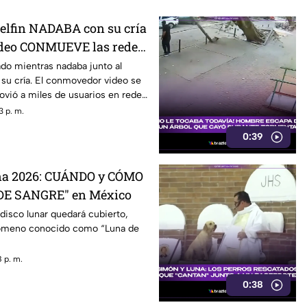
Delfin NADABA con su cría
ideo CONMUEVE las redes
ado mientras nadaba junto al
 su cría. El conmovedor video se
movió a miles de usuarios en redes
3 p. m.
0:39
una 2026: CUÁNDO y CÓMO
 DE SANGRE" en México
disco lunar quedará cubierto,
nómeno conocido como “Luna de
 p. m.
0:38