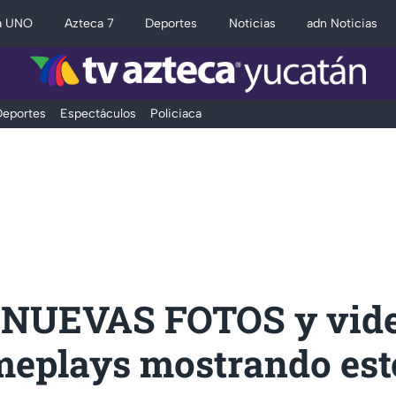
a UNO
Azteca 7
Deportes
Noticias
adn Noticias
eportes
Espectáculos
Policiaca
n NUEVAS FOTOS y vid
meplays mostrando est