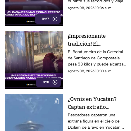
durante sus recorridos y viaja
como un pasajero más. Su
agosto 08, 2026 10:36 a. m.
historia conquistó las redes
0:27
sociales.
¡Impresionante
tradición! El
Botafumeiro vuela por
El Botafumeiro de la Catedral
de Santiago de Compostela
la Catedral de Santiago
pesa 53 kilos y puede alcanzar
68 km/h. Conoce la historia de
agosto 08, 2026 10:33 a. m.
esta tradición que data del
0:31
siglo XII.
¿Ovnis en Yucatán?
Captan extraño
OBJETO en el CIELO de
Pescadores captaron una
extraña figura en el cielo de
Yucatán; genera
Dzilam de Bravo en Yucatán,
asombro