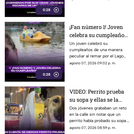
en video
tensión quedara captado en
0:28
video y hoy se volvió viral.
¡Fan número 1! Joven
celebra su cumpleaños
junto a una figura de
Un joven celebró su
cumpleaños de una manera
BTS (VIDEO)
peculiar al remar por el Lago
de Chapultepec junto a una
agosto 07, 2026 09:02 p. m.
figura de BTS. El momento
0:28
sorprendió en redes.
VIDEO: Perrito prueba
su sopa y ellas se la
comen sin saberlo
Dos jóvenes grababan un reto
en la calle sin notar que un
perrito había probado su sopa.
Descubrieron la travesura al
agosto 07, 2026 08:59 p. m.
revisar el video.