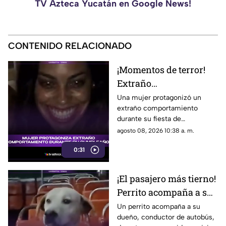
TV Azteca Yucatán en Google News!
CONTENIDO RELACIONADO
¡Momentos de terror!
Extraño
comportamiento de
Una mujer protagonizó un
extraño comportamiento
mujer durante su
durante su fiesta de
cumpleaños causa
cumpleaños, causando
agosto 08, 2026 10:38 a. m.
desconcierto
sorpresa entre los asistentes y
0:31
desatando teorías en redes
sociales.
¡El pasajero más tierno!
Perrito acompaña a su
dueño durante cada
Un perrito acompaña a su
dueño, conductor de autobús,
ruta