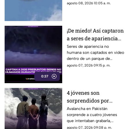
desatando todo tipo de teorías,
agosto 08, 2026 10:05 a. m.
entre ellas de supuestos ovnis.
¡De miedo! Así captaron
a seres de apariencia
no humana en famoso
Seres de apariencia no
humana son captados en video
parque de México
dentro de un parque de
México, desatando teorías y
agosto 07, 2026 09:15 p. m.
reacciones entre usuarios de
0:37
las redes sociales.
4 jóvenes son
sorprendidos por
AVALANCHA; los
Avalancha en Pakistán
sorprende a cuatro jóvenes
momentos de terror
que intentaban grabarla,
quedaron GRABADOS
logrando que el momento de
agosto 07, 2026 09:08 p. m.