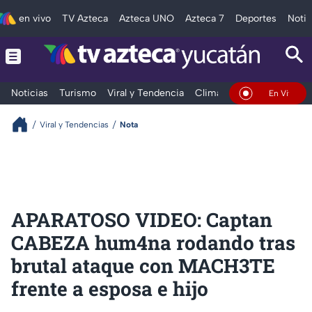
en vivo
TV Azteca
Azteca UNO
Azteca 7
Deportes
Notic
Noticias
Turismo
Viral y Tendencia
Clima
Deportes
Espec
En Vivo
Viral y Tendencias
Nota
APARATOSO VIDEO: Captan
CABEZA hum4na rodando tras
brutal ataque con MACH3TE
frente a esposa e hijo