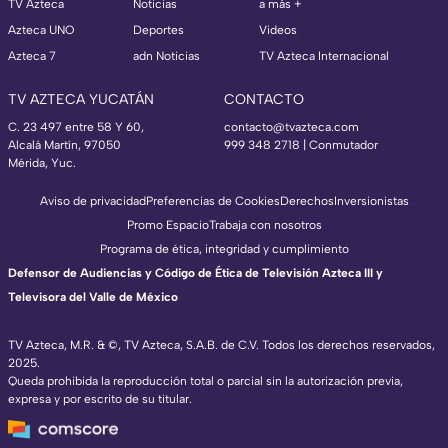
TV Azteca
Noticias
a más +
Azteca UNO
Deportes
Videos
Azteca 7
adn Noticias
TV Azteca Internacional
TV AZTECA YUCATÁN
CONTACTO
C. 23 497 entre 58 Y 60,
contacto@tvazteca.com
Alcalá Martín, 97050
999 348 2718 | Conmutador
Mérida, Yuc.
Aviso de privacidad
Preferencias de Cookies
Derechos
Inversionistas
Promo Espacio
Trabaja con nosotros
Programa de ética, integridad y cumplimiento
Defensor de Audiencias y Código de Ética de Televisión Azteca III y
Televisora del Valle de México
TV Azteca, M.R. & ©, TV Azteca, S.A.B. de C.V. Todos los derechos reservados,
2025.
Queda prohibida la reproducción total o parcial sin la autorización previa,
expresa y por escrito de su titular.