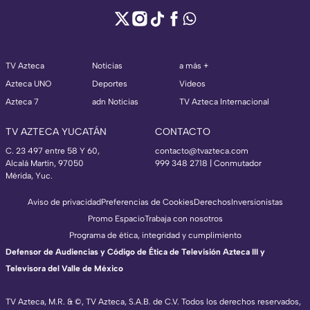
TV Azteca
Noticias
a más +
Azteca UNO
Deportes
Videos
Azteca 7
adn Noticias
TV Azteca Internacional
TV AZTECA YUCATÁN
CONTACTO
C. 23 497 entre 58 Y 60,
contacto@tvazteca.com
Alcalá Martín, 97050
999 348 2718 | Conmutador
Mérida, Yuc.
Aviso de privacidad
Preferencias de Cookies
Derechos
Inversionistas
Promo Espacio
Trabaja con nosotros
Programa de ética, integridad y cumplimiento
Defensor de Audiencias y Código de Ética de Televisión Azteca III y
Televisora del Valle de México
TV Azteca, M.R. & ©, TV Azteca, S.A.B. de C.V. Todos los derechos reservados,