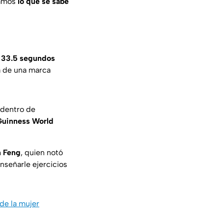
amos
lo que se sabe
s 33.5 segundos
a de una marca
 dentro de
Guinness World
n Feng
, quien notó
nseñarle ejercicios
 de la mujer