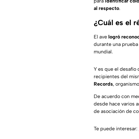
para
identificar co
al respecto
.
¿Cuál es el r
El ave
logró recono
durante una prueba 
mundial.
Y es que el desafío
recipientes del mis
Records
, organismo
De acuerdo con med
desde hace varios añ
de asociación de co
Te puede interesar: