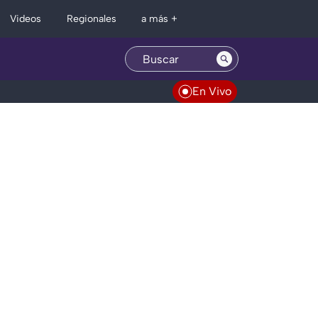
Regionales
Videos
a más +
En Vivo