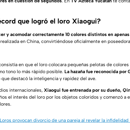
lores en cuestión de segundos
. En
TV Azteca Yucatán
te cont
écord que logró el loro Xiaogui?
cer y acomodar correctamente 10 colores distintos en apena
realizada en China, convirtiéndose oficialmente en poseedor
 consistía en que el loro colocara pequeñas pelotas de colores
mo tono lo más rápido posible.
La hazaña fue reconocida por 
 que destacó la inteligencia y rapidez del ave.
ios internacionales,
Xiaogui fue entrenada por su dueño, Qi
os el interés del loro por los objetos coloridos y comenzó a e
lores.
Loros provocan divorcio de una pareja al revelar la infidelidad