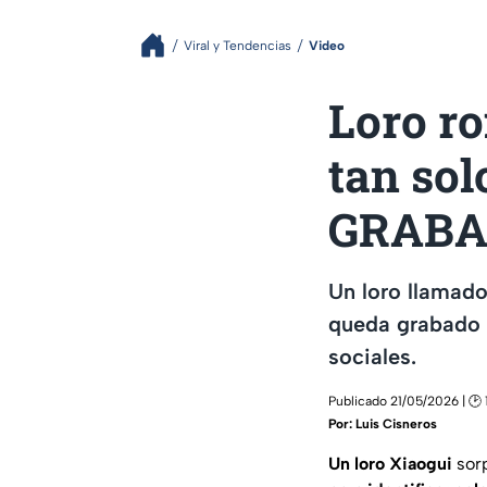
Viral y Tendencias
Video
Loro r
tan sol
GRABAD
Un loro llamad
queda grabado e
sociales.
Publicado 21/05/2026 | 🕑 
Por:
Luis Cisneros
Un loro
Xiaogui
sor