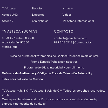
TV Azteca
Noticias
a más +
Azteca UNO
Deportes
Videos
Azteca 7
adn Noticias
TV Azteca Internacional
TV AZTECA YUCATÁN
CONTACTO
C. 23 497 entre 58 Y 60,
contacto@tvazteca.com
Alcalá Martín, 97050
999 348 2718 | Conmutador
Mérida, Yuc.
Aviso de privacidad
Preferencias de Cookies
Derechos
Inversionistas
Promo Espacio
Trabaja con nosotros
Programa de ética, integridad y cumplimiento
Defensor de Audiencias y Código de Ética de Televisión Azteca III y
Televisora del Valle de México
TV Azteca, M.R. & ©, TV Azteca, S.A.B. de C.V. Todos los derechos reservados,
2025.
Queda prohibida la reproducción total o parcial sin la autorización previa,
expresa y por escrito de su titular.