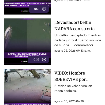
agosto 06, 2026 10:27 a. m.
parecido con un dinosaurio
0:31
petrificado.
¡Devastador! Delfin
NADABA con su cría
muerta y el video
Un delfín fue captado mientras
nadaba junto al cuerpo sin vida
CONMUEVE las redes
de su cría. El conmovedor
sociales
video se volvió viral y
agosto 05, 2026 09:33 p. m.
conmovió a miles de usuarios
0:32
en redes sociales.
VIDEO: Hombre
SOBREVIVE por
centímetros tras la
El video se volvió viral en
redes sociales.
caída de un árbol
durante una tormenta
agosto 05, 2026 06:20 p. m.