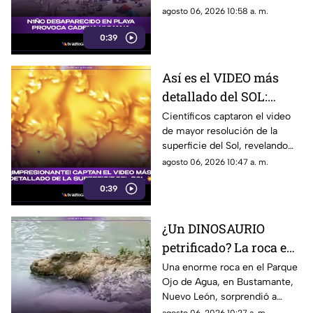
niño (VIDEO)
agosto 06, 2026 10:58 a. m.
0:39
Así es el VIDEO más
detallado del SOL:
revela remolinos de
Científicos captaron el video
de mayor resolución de la
plasma nunca vistos
superficie del Sol, revelando
remolinos de plasma y la
agosto 06, 2026 10:47 a. m.
inestabilidad de Kelvin-
0:39
Helmholtz, un hallazgo clave
para comprender la actividad
solar.
¿Un DINOSAURIO
petrificado? La roca en
el agua que desató el
Una enorme roca en el Parque
Ojo de Agua, en Bustamante,
debate en redes
Nuevo León, sorprendió a
usuarios de redes por su