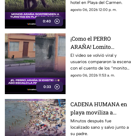
hotel en Playa del Carmen.
agosto 06, 2026 12:00 p. m.
0:40
¡Como el PERRO
ARAÑA! Lomito
sorprende al escalar un
El video se volvió viral y
usuarios compararon la escena
muro para volver a
con el cuento de los “monitos
casa (VIDEO)
saltarines”.
agosto 06, 2026 11:53 a. m.
0:33
CADENA HUMANA en
playa moviliza a
cientos por la
Minutos después fue
localizado sano y salvo junto a
DESAPARICIÓN de un
su padre.