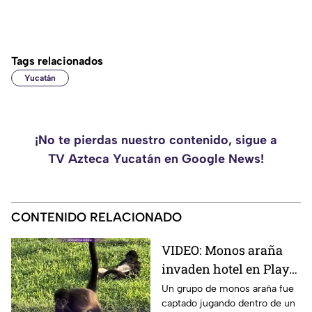
Tags relacionados
Yucatán
¡No te pierdas nuestro contenido, sigue a
TV Azteca Yucatán en Google News!
CONTENIDO RELACIONADO
VIDEO: Monos araña
invaden hotel en Playa
del Carmen y
Un grupo de monos araña fue
captado jugando dentro de un
enternecen a las redes