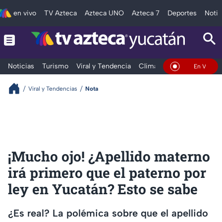
en vivo
TV Azteca
Azteca UNO
Azteca 7
Deportes
Notic
Noticias
Turismo
Viral y Tendencia
Clima
Deportes
Espec
En Vivo
Viral y Tendencias
Nota
¡Mucho ojo! ¿Apellido materno
irá primero que el paterno por
ley en Yucatán? Esto se sabe
¿Es real? La polémica sobre que el apellido