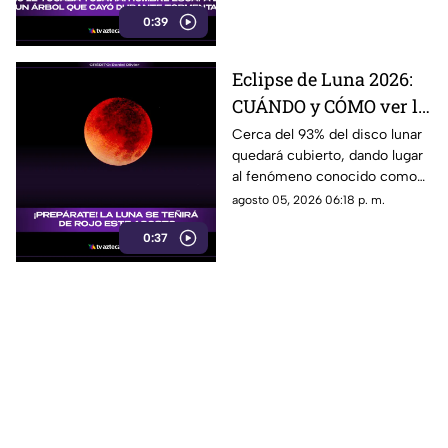
0:39
Eclipse de Luna 2026:
CUÁNDO y CÓMO ver la
"LUNA DE SANGRE" en
Cerca del 93% del disco lunar
quedará cubierto, dando lugar
México
al fenómeno conocido como
“Luna de Sangre”.
agosto 05, 2026 06:18 p. m.
0:37