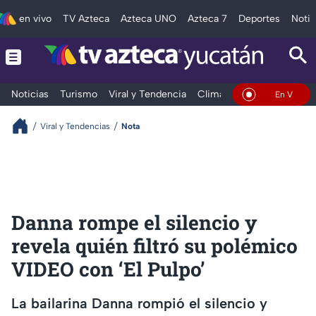
en vivo
TV Azteca
Azteca UNO
Azteca 7
Deportes
Notic
Noticias
Turismo
Viral y Tendencia
Clima
Deportes
Espec
En Vivo
Viral y Tendencias
Nota
Danna rompe el silencio y
revela quién filtró su polémico
VIDEO con ‘El Pulpo’
La bailarina Danna rompió el silencio y