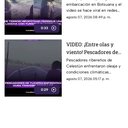
embarcación en Botsuana y el
turistas a bordo y todo
video se hace viral en redes
queda grabado
sociales, desatando todo tipo
agosto 07, 2026 08:49 p. m.
de comentarios entre los
0:33
cibernautas.
VIDEO: ¡Entre olas y
viento! Pescadores de
Celestún enfrentan
Pescadores ribereños de
Celestún enfrentaron oleaje y
dura travesía por pulpo
condiciones climáticas
adversas durante su travesía
agosto 07, 2026 05:17 p. m.
en busca de pulpo en la costa
0:29
de Yucatán.