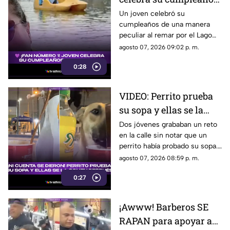
junto a una figura de
Un joven celebró su
cumpleaños de una manera
BTS (VIDEO)
peculiar al remar por el Lago
de Chapultepec junto a una
agosto 07, 2026 09:02 p. m.
figura de BTS. El momento
0:28
sorprendió en redes.
VIDEO: Perrito prueba
su sopa y ellas se la
comen sin saberlo
Dos jóvenes grababan un reto
en la calle sin notar que un
perrito había probado su sopa.
Descubrieron la travesura al
agosto 07, 2026 08:59 p. m.
revisar el video.
0:27
¡Awww! Barberos SE
RAPAN para apoyar a