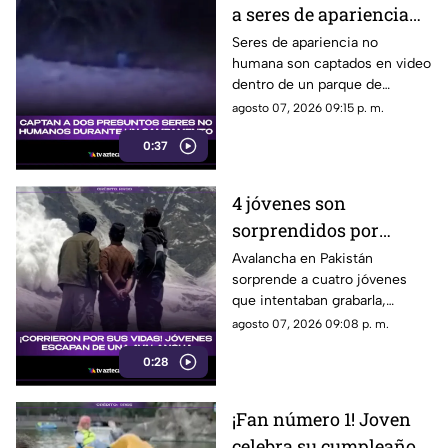
a seres de apariencia
no humana en famoso
Seres de apariencia no
humana son captados en video
parque de México
dentro de un parque de
México, desatando teorías y
agosto 07, 2026 09:15 p. m.
reacciones entre usuarios de
0:37
las redes sociales.
4 jóvenes son
sorprendidos por
AVALANCHA; los
Avalancha en Pakistán
sorprende a cuatro jóvenes
momentos de terror
que intentaban grabarla,
quedaron GRABADOS
logrando que el momento de
agosto 07, 2026 09:08 p. m.
en video
tensión quedara captado en
0:28
video y hoy se volvió viral.
¡Fan número 1! Joven
celebra su cumpleaños