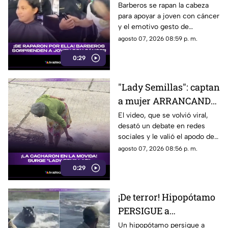
joven con cáncer en
Barberos se rapan la cabeza
para apoyar a joven con cáncer
CONMOVEDOR video
y el emotivo gesto de
solidaridad quedó grabado,
agosto 07, 2026 08:59 p. m.
conmoviendo a usuarios en
0:29
redes sociales.
"Lady Semillas": captan
a mujer ARRANCANDO
plantas de una
El video, que se volvió viral,
desató un debate en redes
jardinera
sociales y le valió el apodo de
“Lady Semillas”.
agosto 07, 2026 08:56 p. m.
0:29
¡De terror! Hipopótamo
PERSIGUE a
embarcación con
Un hipopótamo persigue a