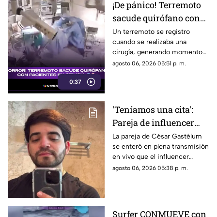
¡De pánico! Terremoto
sacude quirófano con
paciente en plena
Un terremoto se registro
cuando se realizaba una
cirugía (+VIDEO)
cirugía, generando momentos
de pánico entre el personal
agosto 06, 2026 05:51 p. m.
médico.
0:37
'Teníamos una cita':
Pareja de influencer
César Gastélum se
La pareja de César Gastélum
se enteró en plena transmisión
entera en vivo de su
en vivo que el influencer
MUERTE; así reaccionó
perdió la vida, así fue el
agosto 06, 2026 05:38 p. m.
momento.
Surfer CONMUEVE con