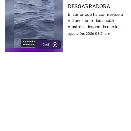
DESGARRADORA
DESPEDIDA tras muerte
El surfer que ha conmovido a
millones en redes sociales
de su mejor amigo; lo
mostró la despedida que le
hizo desde el mar
organizó a su fiel y mejor
agosto 06, 2026 03:21 p. m.
amigo, un canino que falleció
0:41
en el mar, sobre su tabla.