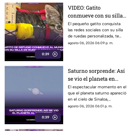
VIDEO: Gatito
conmueve con su silla
de ruedas
El pequeño gatito conquista
las redes sociales con su silla
personalizada en un
de ruedas personalizada, te
refugio
compartimos el tierno
agosto 06, 2026 06:09 p. m.
momento.
0:39
Saturno sorprende: Así
se vio el planeta en
pleno amanecer
El espectacular momento en el
que el planeta saturno apareció
(+VIDEO)
en el cielo de Sinaloa,
sorprendió en redes sociales,
agosto 06, 2026 06:01 p. m.
te damos detalles.
0:39