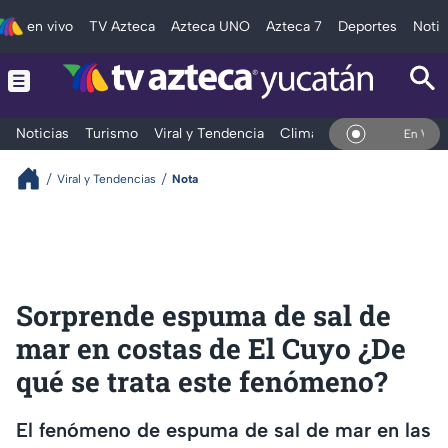
en vivo
TV Azteca
Azteca UNO
Azteca 7
Deportes
Notic
Noticias
Turismo
Viral y Tendencia
Clima
Deportes
Espec
En Vivo
Viral y Tendencias
Nota
Sorprende espuma de sal de
mar en costas de El Cuyo ¿De
qué se trata este fenómeno?
El fenómeno de espuma de sal de mar en las