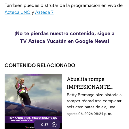
También puedes disfrutar de la programación en vivo de
Azteca UNO
y
Azteca 7
¡No te pierdas nuestro contenido, sigue a
TV Azteca Yucatán en Google News!
CONTENIDO RELACIONADO
Abuelita rompe
IMPRESIONANTE
RÉCORD a sus 97 años
Betty Bromage hizo historia al
romper récord tras completar
con este deporte
seis caminatas de ala, una
extremo
hazaña extrema que
agosto 06, 2026 08:24 p. m.
sorprendió a los usuarios de
0:37
las redes sociales.