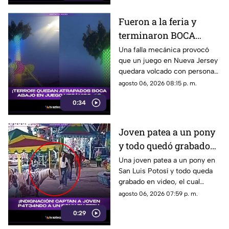
Fueron a la feria y
terminaron BOCA
ABAJO por una falla
Una falla mecánica provocó
que un juego en Nueva Jersey
mecánica; todo quedó
quedara volcado con personas
grabado en video
atrapadas boca abajo y todo
agosto 06, 2026 08:15 p. m.
quedó grabado en un video
0:34
que hoy es viral.
Joven patea a un pony
y todo quedó grabado
en video; hoy exigen
Una joven patea a un pony en
San Luis Potosí y todo queda
que la sancionen
grabado en video, el cual
genera indignación en redes
agosto 06, 2026 07:59 p. m.
sociales y exigen sanciones
0:29
contra ella.