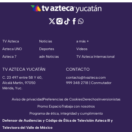
TV Azteca
Noticias
a más +
Azteca UNO
Deportes
Videos
Azteca 7
adn Noticias
TV Azteca Internacional
TV AZTECA YUCATÁN
CONTACTO
C. 23 497 entre 58 Y 60,
contacto@tvazteca.com
Alcalá Martín, 97050
999 348 2718 | Conmutador
Mérida, Yuc.
Aviso de privacidad
Preferencias de Cookies
Derechos
Inversionistas
Promo Espacio
Trabaja con nosotros
Programa de ética, integridad y cumplimiento
Defensor de Audiencias y Código de Ética de Televisión Azteca III y
Televisora del Valle de México