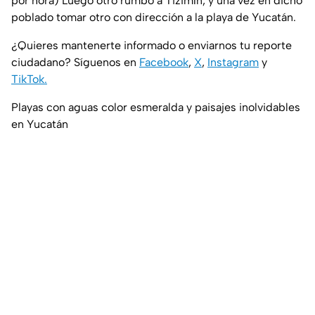
por hora) Luego otro rumbo a Tizimín, y una vez en dicho
poblado tomar otro con dirección a la playa de Yucatán.
¿Quieres mantenerte informado o enviarnos tu reporte
ciudadano? Síguenos en
Facebook
,
X
,
Instagram
y
TikTok.
Playas con aguas color esmeralda y paisajes inolvidables
en Yucatán