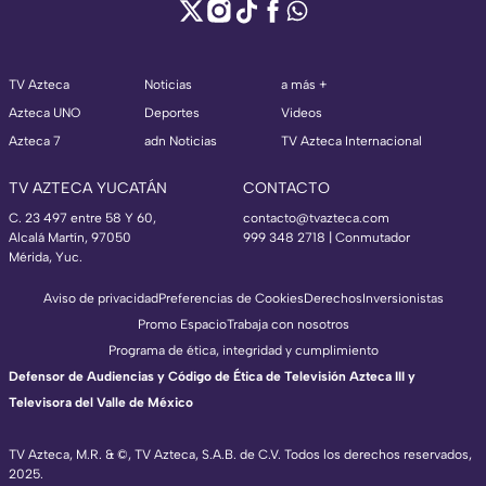
TV Azteca
Noticias
a más +
Azteca UNO
Deportes
Videos
Azteca 7
adn Noticias
TV Azteca Internacional
TV AZTECA YUCATÁN
CONTACTO
C. 23 497 entre 58 Y 60,
contacto@tvazteca.com
Alcalá Martín, 97050
999 348 2718 | Conmutador
Mérida, Yuc.
Aviso de privacidad
Preferencias de Cookies
Derechos
Inversionistas
Promo Espacio
Trabaja con nosotros
Programa de ética, integridad y cumplimiento
Defensor de Audiencias y Código de Ética de Televisión Azteca III y
Televisora del Valle de México
TV Azteca, M.R. & ©, TV Azteca, S.A.B. de C.V. Todos los derechos reservados,
2025.