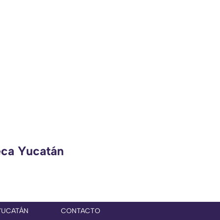
eca Yucatán
YUCATÁN
CONTACTO