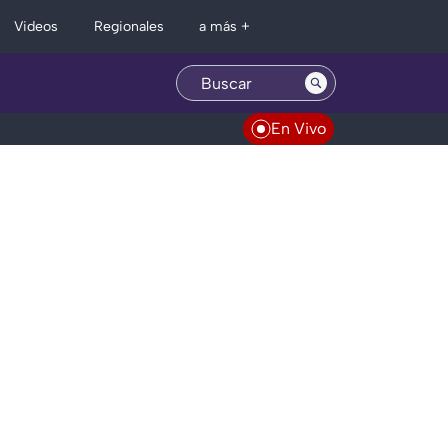
Regionales
Videos
a más +
En Vivo