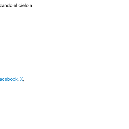
zando el cielo a
acebook
,
X
,