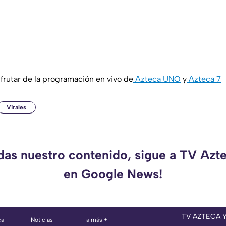
rutar de la programación en vivo de
Azteca UNO
y
Azteca 7
Virales
rdas nuestro contenido, sigue a TV Azt
en Google News!
TV AZTECA 
ca
Noticias
a más +