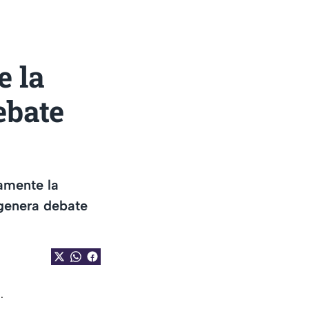
e la
ebate
amente la
 genera debate
.