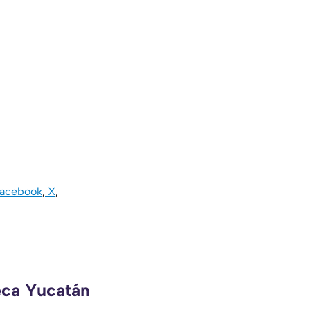
acebook
,
X
,
eca Yucatán