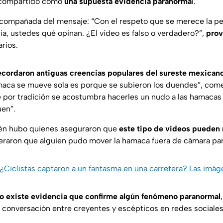
 compartido como
una supuesta evidencia paranorma
l.
 acompañada del mensaje: “Con el respeto que se merece la p
a, ustedes qué opinan. ¿El video es falso o verdadero?”,
prov
rios.
ecordaron antiguas creencias populares del sureste mexican
aca se mueve sola es porque se subieron los duendes”, come
 por tradición se acostumbra hacerles un nudo a las hamacas p
uen”.
én hubo quienes aseguraron que
este tipo de videos pueden
raron que alguien pudo mover la hamaca fuera de cámara para 
¿Ciclistas captaron a un fantasma en una carretera? Las imá
o existe evidencia que confirme algún fenómeno paranormal
conversación entre creyentes y escépticos en redes sociales