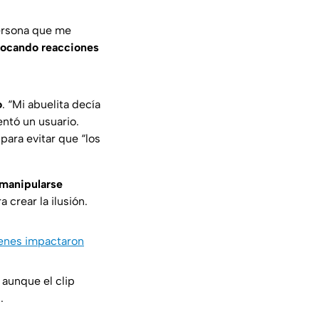
ersona que me
ocando reacciones
o
. “Mi abuelita decía
ntó un usuario.
ara evitar que “los
 manipularse
crear la ilusión.
genes impactaron
, aunque el clip
.