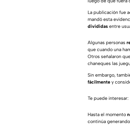
luego de que fuera
La publicación fue
mandó esta evidenci
divididas
entre usua
Algunas personas
r
que cuando una ham
Otros señalaron que
chaneques las jueg
Sin embargo, tambi
fácilmente
y conside
Te puede interesar:
Hasta el momento
n
continúa generando 