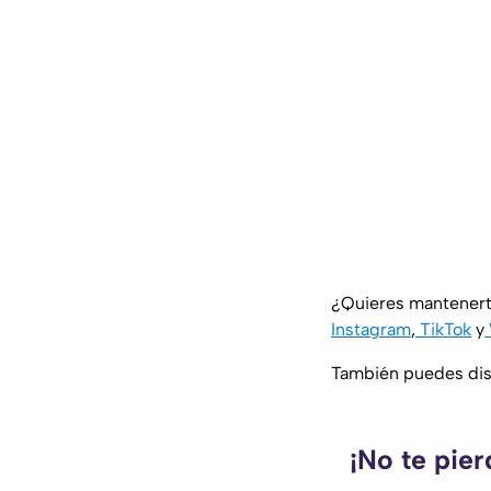
¿Quieres mantenert
Instagram
,
TikTok
y
También puedes disf
¡No te pie