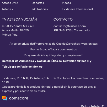
Azteca UNO
Deportes
Videos
Azteca 7
adn Noticias
TV Azteca Internacional
TV AZTECA YUCATÁN
CONTACTO
C. 23 497 entre 58 Y 60,
contacto@tvazteca.com
Alcalá Martín, 97050
999 348 2718 | Conmutador
Mérida, Yuc.
Aviso de privacidad
Preferencias de Cookies
Derechos
Inversionistas
Promo Espacio
Trabaja con nosotros
Programa de ética, integridad y cumplimiento
Defensor de Audiencias y Código de Ética de Televisión Azteca III y
Televisora del Valle de México
TV Azteca, M.R. & ©, TV Azteca, S.A.B. de C.V. Todos los derechos reservados,
2025.
Queda prohibida la reproducción total o parcial sin la autorización previa,
expresa y por escrito de su titular.
Subir inicio