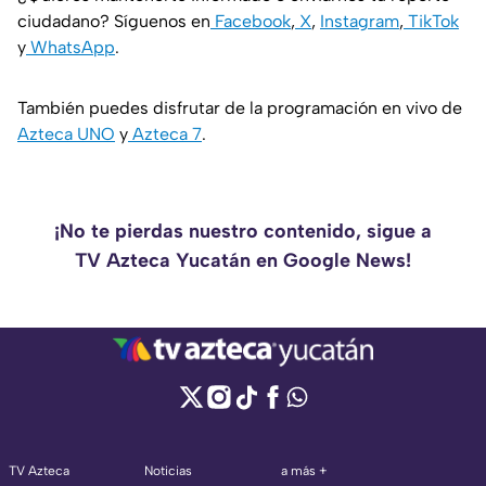
ciudadano? Síguenos en
Facebook
,
X
,
Instagram
,
TikTok
y
WhatsApp
.
También puedes disfrutar de la programación en vivo de
Azteca UNO
y
Azteca 7
.
¡No te pierdas nuestro contenido, sigue a
TV Azteca Yucatán en Google News!
TV Azteca
Noticias
a más +