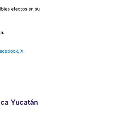
ibles efectos en su
a.
acebook
,
X
,
eca Yucatán