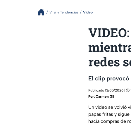
Viral y Tendencias
Video
VIDEO:
mientr
redes s
El clip provocó
Publicado 13/05/2026 | 🕑 
Por:
Carmen Gil
Un video se volvió 
papas fritas y sigu
hacía compras de r