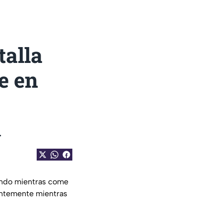
talla
e en
.
nando mientras come
rentemente mientras