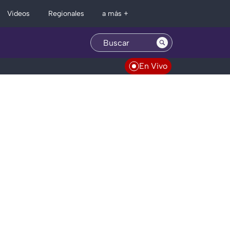
Regionales
Videos
a más +
En Vivo