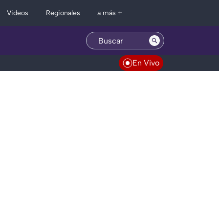
Regionales
Videos
a más +
En Vivo