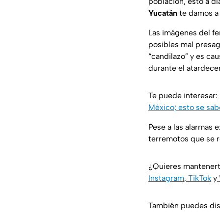
población, esto a d
Yucatán
te damos a 
Las imágenes del fe
posibles mal presag
“candilazo” y es caus
durante el atardecer
Te puede interesar:
México; esto se sab
Pese a las alarmas e
terremotos que se r
¿Quieres mantenert
Instagram
,
TikTok
y
También puedes disf