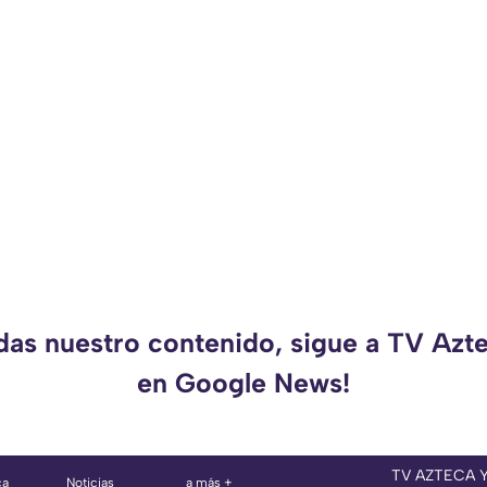
rdas nuestro contenido, sigue a TV Azt
en Google News!
TV AZTECA 
ca
Noticias
a más +