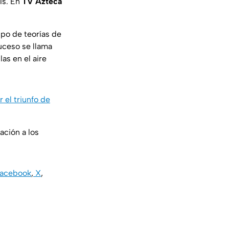
ís. En
TV Azteca
ipo de teorías de
uceso se llama
las en el aire
 el triunfo de
ación a los
acebook
,
X
,