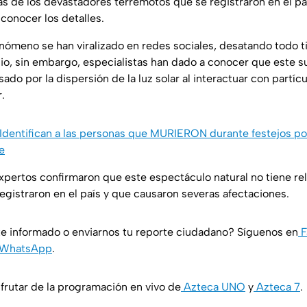
ías de los devastadores terremotos que se registraron en el pa
conocer los detalles.
nómeno se han viralizado en redes sociales, desatando todo t
io, sin embargo, especialistas han dado a conocer que este s
ado por la dispersión de la luz solar al interactuar con partícu
.
Identifican a las personas que MURIERON durante festejos por
e
xpertos confirmaron que este espectáculo natural no tiene rel
egistraron en el país y que causaron severas afectaciones.
e informado o enviarnos tu reporte ciudadano? Síguenos en
F
WhatsApp
.
rutar de la programación en vivo de
Azteca UNO
y
Azteca 7
.