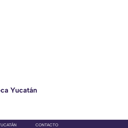
eca Yucatán
YUCATÁN
CONTACTO