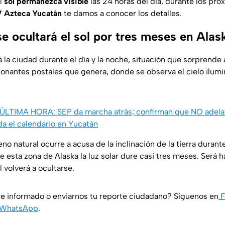
el
sol permanezca visible
las 24 horas del día, durante los pr
 Azteca Yucatán
te damos a conocer los detalles.
e ocultará el sol por tres meses en Alas
rá la ciudad durante el día y la noche, situación que sorprende
ionantes postales que genera, donde se observa el cielo ilumi
ÚLTIMA HORA: SEP da marcha atrás; confirman que NO adelan
da el calendario en Yucatán
o natural ocurre a acusa de la inclinación de la tierra durante
 esta zona de Alaska la luz solar dure casi tres meses. Será 
 volverá a ocultarse.
e informado o enviarnos tu reporte ciudadano? Síguenos en
F
WhatsApp
.