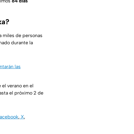
óximos
84 días
ka?
 a miles de personas
nado durante la
tarán las
 el verano en el
hasta el próximo 2 de
acebook
,
X
,