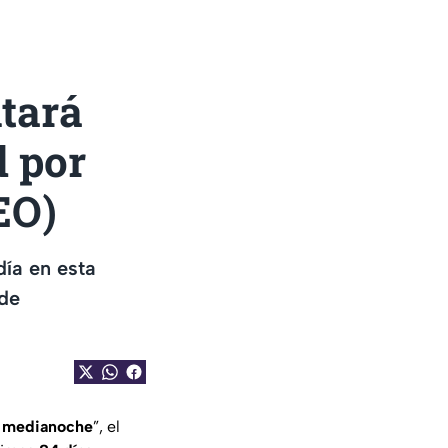
ltará
d por
EO)
día en esta
 de
e medianoche
”, el