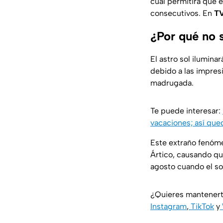
cual permitirá que 
consecutivos. En
TV
¿Por qué no s
El astro sol ilumina
debido a las impres
madrugada.
Te puede interesar:
vacaciones; así que
Este extraño fenómen
Ártico, causando que
agosto cuando el sol
¿Quieres mantenert
Instagram
,
TikTok
y