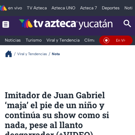
en vivo
TV Azteca
Azteca UNO
Azteca 7
Deportes
Notic
Noticias
Turismo
Viral y Tendencia
Clima
Deportes
Espec
En Vivo
Viral y Tendencias
Nota
Imitador de Juan Gabriel
‘maja’ el pie de un niño y
continúa su show como si
nada, pese al llanto
desgarrador (+VIDEO)