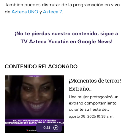
También puedes disfrutar de la programación en vivo
de
Azteca UNO
y
Azteca 7
.
¡No te pierdas nuestro contenido, sigue a
TV Azteca Yucatán en Google News!
CONTENIDO RELACIONADO
¡Momentos de terror!
Extraño
comportamiento de
Una mujer protagonizó un
extraño comportamiento
mujer durante su
durante su fiesta de
cumpleaños causa
cumpleaños, causando
agosto 08, 2026 10:38 a. m.
desconcierto
sorpresa entre los asistentes y
0:31
desatando teorías en redes