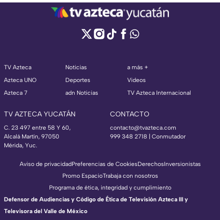
TV Azteca
Noticias
a más +
Azteca UNO
Deportes
Videos
Azteca 7
adn Noticias
TV Azteca Internacional
TV AZTECA YUCATÁN
CONTACTO
C. 23 497 entre 58 Y 60,
contacto@tvazteca.com
Alcalá Martín, 97050
999 348 2718 | Conmutador
Mérida, Yuc.
Aviso de privacidad
Preferencias de Cookies
Derechos
Inversionistas
Promo Espacio
Trabaja con nosotros
Programa de ética, integridad y cumplimiento
Defensor de Audiencias y Código de Ética de Televisión Azteca III y
Televisora del Valle de México