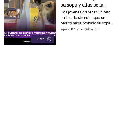
su sopa y ellas se la
comen sin saberlo
Dos jóvenes grababan un reto
en la calle sin notar que un
perrito había probado su sopa.
Descubrieron la travesura al
agosto 07, 2026 08:59 p. m.
revisar el video.
0:27