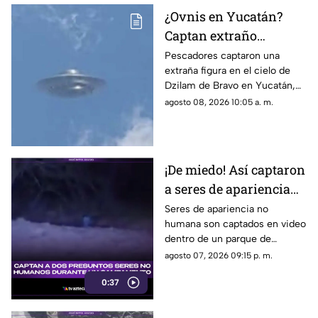
¿Ovnis en Yucatán?
Captan extraño
OBJETO en el CIELO de
Pescadores captaron una
extraña figura en el cielo de
Yucatán; genera
Dzilam de Bravo en Yucatán,
asombro
desatando todo tipo de teorías,
agosto 08, 2026 10:05 a. m.
entre ellas de supuestos ovnis.
¡De miedo! Así captaron
a seres de apariencia
no humana en famoso
Seres de apariencia no
humana son captados en video
parque de México
dentro de un parque de
México, desatando teorías y
agosto 07, 2026 09:15 p. m.
reacciones entre usuarios de
0:37
las redes sociales.