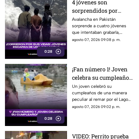
4 jóvenes son
sorprendidos por
AVALANCHA; los
Avalancha en Pakistán
sorprende a cuatro jóvenes
momentos de terror
que intentaban grabarla,
quedaron GRABADOS
logrando que el momento de
agosto 07, 2026 09:08 p. m.
en video
tensión quedara captado en
0:28
video y hoy se volvió viral.
¡Fan número 1! Joven
celebra su cumpleaños
junto a una figura de
Un joven celebró su
cumpleaños de una manera
BTS (VIDEO)
peculiar al remar por el Lago
de Chapultepec junto a una
agosto 07, 2026 09:02 p. m.
figura de BTS. El momento
0:28
sorprendió en redes.
VIDEO: Perrito prueba