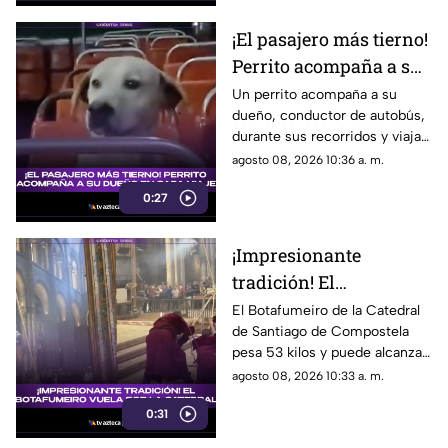
sociales.
¡El pasajero más tierno!
Perrito acompaña a su
dueño durante cada
Un perrito acompaña a su
dueño, conductor de autobús,
ruta
durante sus recorridos y viaja
como un pasajero más. Su
agosto 08, 2026 10:36 a. m.
historia conquistó las redes
0:27
sociales.
¡Impresionante
tradición! El
Botafumeiro vuela por
El Botafumeiro de la Catedral
de Santiago de Compostela
la Catedral de Santiago
pesa 53 kilos y puede alcanzar
68 km/h. Conoce la historia de
agosto 08, 2026 10:33 a. m.
esta tradición que data del
0:31
siglo XII.