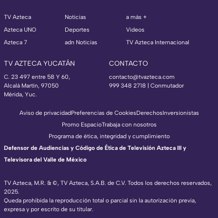
TV Azteca
Noticias
a más +
Azteca UNO
Deportes
Videos
Azteca 7
adn Noticias
TV Azteca Internacional
TV AZTECA YUCATÁN
CONTACTO
C. 23 497 entre 58 Y 60,
contacto@tvazteca.com
Alcalá Martín, 97050
999 348 2718 | Conmutador
Mérida, Yuc.
Aviso de privacidad
Preferencias de Cookies
Derechos
Inversionistas
Promo Espacio
Trabaja con nosotros
Programa de ética, integridad y cumplimiento
Defensor de Audiencias y Código de Ética de Televisión Azteca III y
Televisora del Valle de México
TV Azteca, M.R. & ©, TV Azteca, S.A.B. de C.V. Todos los derechos reservados,
2025.
Queda prohibida la reproducción total o parcial sin la autorización previa,
expresa y por escrito de su titular.