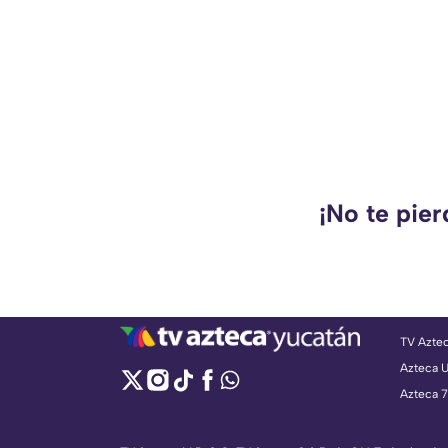
¡No te pie
TV Azte
Azteca 
Azteca 7