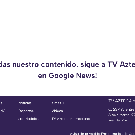
rdas nuestro contenido, sigue a TV Azt
en Google News!
TV AZTECA 
ca
Noticias
a más +
C. 23 497 entre
UNO
Deportes
Videos
Alcalá Martín, 
adn Noticias
TV Azteca Internacional
Mérida, Yuc.
Aviso de privacidad
Preferencias de Co