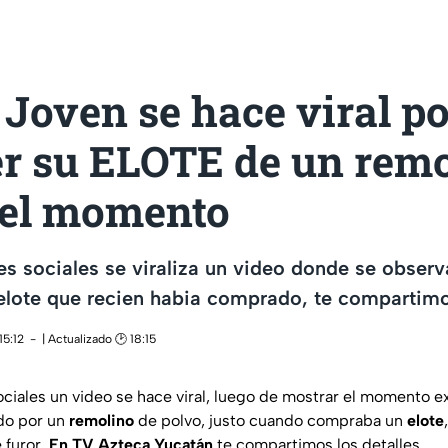
Joven se hace viral po
er su ELOTE de un remo
e el momento
es sociales se viraliza un video donde se observ
elote que recien habia comprado, te compartimos
15:12
| Actualizado 🕑 18:15
ociales un video se hace viral, luego de mostrar el momento e
do por un
remolino
de polvo, justo cuando compraba un
elote
 furor.
En TV Azteca Yucatán
te compartimos los detalles.