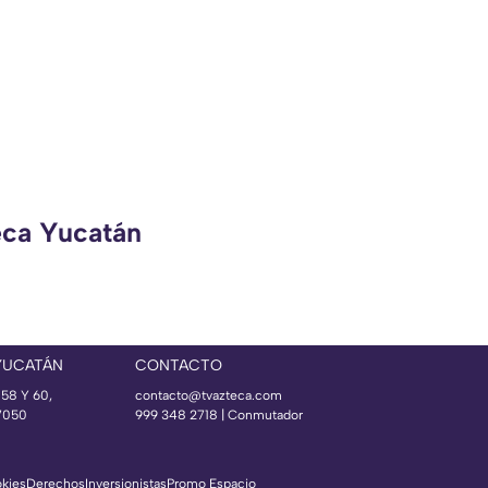
eca Yucatán
YUCATÁN
CONTACTO
 58 Y 60,
contacto@tvazteca.com
97050
999 348 2718 | Conmutador
okies
Derechos
Inversionistas
Promo Espacio