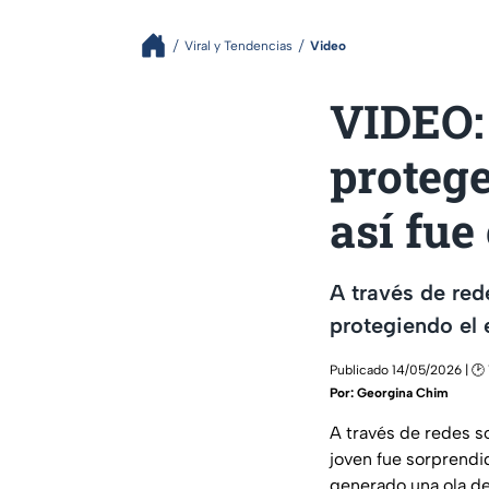
Viral y Tendencias
Video
VIDEO: 
proteg
así fu
A través de red
protegiendo el 
Publicado 14/05/2026 | 🕑 
Por:
Georgina Chim
A través de redes s
joven fue sorprendi
generado una ola de