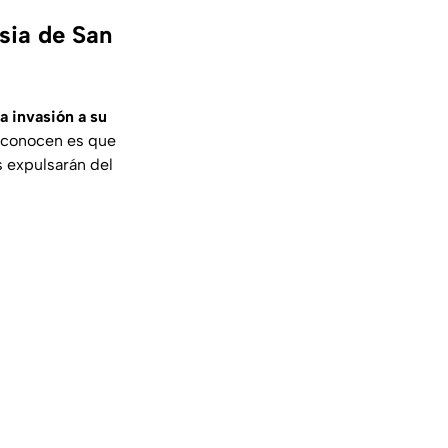
esia de San
na invasión a su
sconocen es que
 expulsarán del