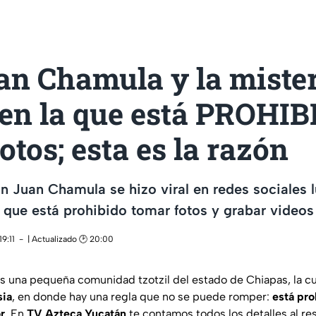
an Chamula y la miste
 en la que está PROHI
otos; esta es la razón
an Juan Chamula se hizo viral en redes sociales 
 que está prohibido tomar fotos y grabar videos 
9:11
| Actualizado 🕑 20:00
s una pequeña comunidad tzotzil del estado de Chiapas, la cu
sia
, en donde hay una regla que no se puede romper:
está pro
r
. En
TV Azteca Yucatán
te contamos todos los detalles al re