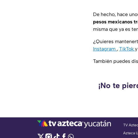
De hecho, hace unos
pesos mexicanos tra
misma que ya es tem
¿Quieres mantenert
Instagram
,
TikTok
También puedes disf
¡No te pie
TV Azte
Azteca 