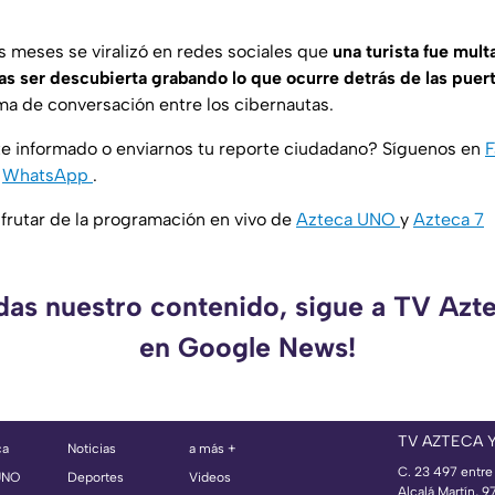
 meses se viralizó en redes sociales que
una turista fue mul
s ser descubierta grabando lo que ocurre detrás de las puert
a de conversación entre los cibernautas.
e informado o enviarnos tu reporte ciudadano? Síguenos en
y
WhatsApp
.
rutar de la programación en vivo de
Azteca UNO
y
Azteca 7
rdas nuestro contenido, sigue a TV Azt
en Google News!
TV AZTECA 
ca
Noticias
a más +
C. 23 497 entre
UNO
Deportes
Videos
Alcalá Martín, 