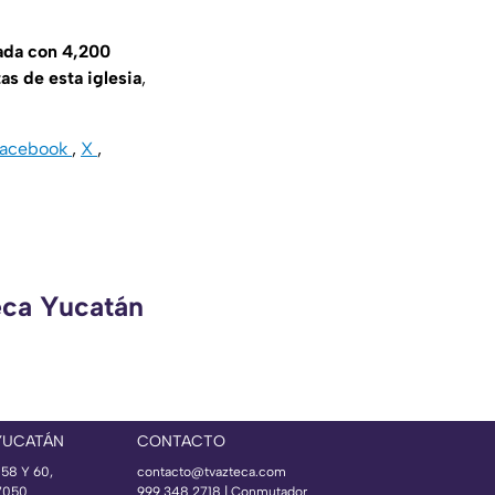
tada con 4,200
as de esta iglesia
,
Facebook
,
X
,
eca Yucatán
YUCATÁN
CONTACTO
 58 Y 60,
contacto@tvazteca.com
97050
999 348 2718 | Conmutador