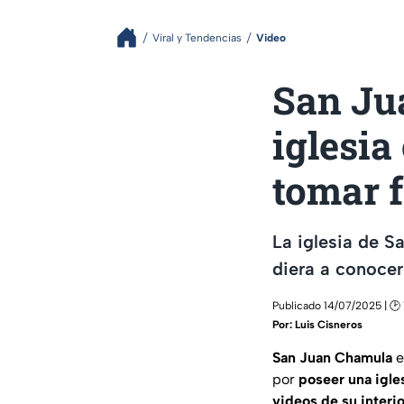
Viral y Tendencias
Video
San Ju
iglesia
tomar f
La iglesia de S
diera a conocer
Publicado 14/07/2025 | 🕑 1
Por:
Luis Cisneros
San Juan Chamula
e
por
poseer una igle
videos de su interio