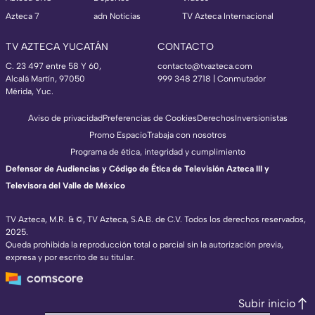
Azteca 7
adn Noticias
TV Azteca Internacional
TV AZTECA YUCATÁN
CONTACTO
C. 23 497 entre 58 Y 60,
contacto@tvazteca.com
Alcalá Martín, 97050
999 348 2718 | Conmutador
Mérida, Yuc.
Aviso de privacidad
Preferencias de Cookies
Derechos
Inversionistas
Promo Espacio
Trabaja con nosotros
Programa de ética, integridad y cumplimiento
Defensor de Audiencias y Código de Ética de Televisión Azteca III y
Televisora del Valle de México
TV Azteca, M.R. & ©, TV Azteca, S.A.B. de C.V. Todos los derechos reservados,
2025.
Queda prohibida la reproducción total o parcial sin la autorización previa,
expresa y por escrito de su titular.
Subir inicio