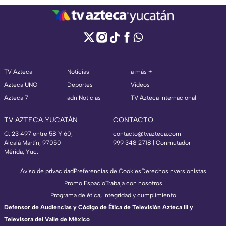
TV Azteca
Noticias
a más +
Azteca UNO
Deportes
Videos
Azteca 7
adn Noticias
TV Azteca Internacional
TV AZTECA YUCATÁN
CONTACTO
C. 23 497 entre 58 Y 60,
contacto@tvazteca.com
Alcalá Martín, 97050
999 348 2718 | Conmutador
Mérida, Yuc.
Aviso de privacidad
Preferencias de Cookies
Derechos
Inversionistas
Promo Espacio
Trabaja con nosotros
Programa de ética, integridad y cumplimiento
Defensor de Audiencias y Código de Ética de Televisión Azteca III y
Televisora del Valle de México