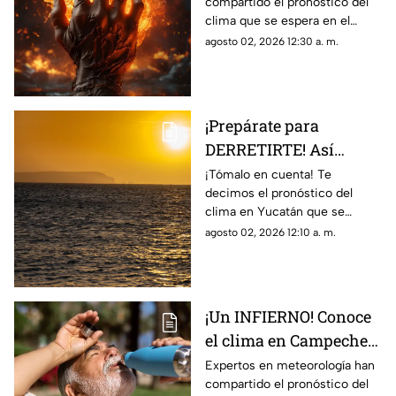
compartido el pronóstico del
agosto de 2026
clima que se espera en el
estado de Campeche durante
agosto 02, 2026 12:30 a. m.
el día de hoy, domingo 2 de
agosto de 2026.
¡Prepárate para
DERRETIRTE! Así
estará el clima en
¡Tómalo en cuenta! Te
decimos el pronóstico del
Yucatán HOY, 2 de
clima en Yucatán que se
agosto de 2026
espera durante la jornada del
agosto 02, 2026 12:10 a. m.
día de hoy, domingo de agosto
de 2026.
¡Un INFIERNO! Conoce
el clima en Campeche
hoy, 1 de agosto de 2026
Expertos en meteorología han
compartido el pronóstico del