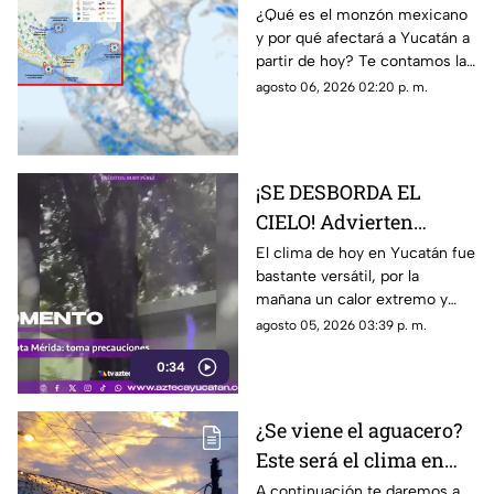
a Yucatán con
¿Qué es el monzón mexicano
y por qué afectará a Yucatán a
FUERTES LLUVIAS a
partir de hoy? Te contamos la
partir de HOY
combinación con una onda
agosto 06, 2026 02:20 p. m.
tropical que dejará fuertes
lluvias.
¡SE DESBORDA EL
CIELO! Advierten
continuación de
El clima de hoy en Yucatán fue
bastante versátil, por la
FUERTES LLUVIAS
mañana un calor extremo y
HOY en Yucatán
cerca de las 2 de la tarde, las
agosto 05, 2026 03:39 p. m.
fuertes lluvias vespertinas se
0:34
manifestaron.
¿Se viene el aguacero?
Este será el clima en
Yucatán HOY miércoles
A continuación te daremos a