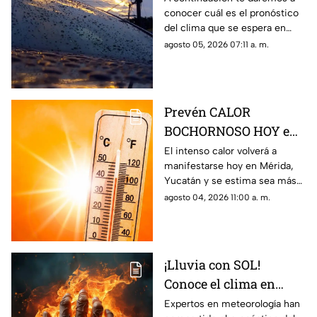
conocer cuál es el pronóstico
5 de agosto de 2026
del clima que se espera en
Yucatán durante la jornada de
agosto 05, 2026 07:11 a. m.
hoy, miércoles 5 de agosto de
2026.
Prevén CALOR
BOCHORNOSO HOY en
Mérida que superará
El intenso calor volverá a
manifestarse hoy en Mérida,
los 50° C; será MÁS
Yucatán y se estima sea más
INTENSO que ayer
intenso que ayer; conoce cuál
agosto 04, 2026 11:00 a. m.
es el pronóstico del clima en el
Estado.
¡Lluvia con SOL!
Conoce el clima en
Campeche hoy, 2 de
Expertos en meteorología han