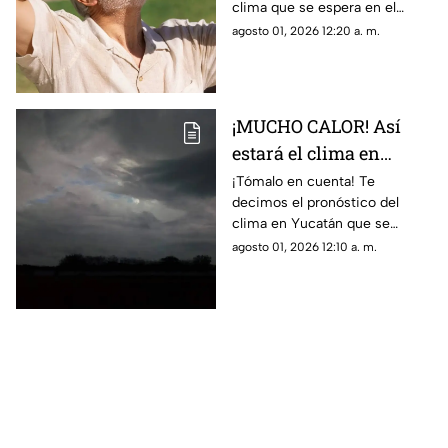
clima que se espera en el
estado de Campeche durante
agosto 01, 2026 12:20 a. m.
el día de hoy, sábado 1 de
agosto de 2026.
¡MUCHO CALOR! Así
estará el clima en
Yucatán hoy, 1 de
¡Tómalo en cuenta! Te
decimos el pronóstico del
agosto de 2026
clima en Yucatán que se
espera durante la jornada del
agosto 01, 2026 12:10 a. m.
día de hoy, sábado 1 de agosto
de 2026.