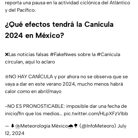
reporta una pausa en la actividad ciclónica del Atlántico
y del Pacífico.
¿Qué efectos tendrá la Canícula
2024 en México?
❌Las noticias falsas
#FakeNwes
sobre la
#Canícula
circulan, aquí lo aclaro
❇️NO HAY CANÍCULA y por ahora no se observa que se
vaya a dar en este verano 2024, mucho menos habrá
calor como en abril/mayo
-NO ES PRONOSTICABLE: imposible dar una fecha de
inicio/fin que los medios…
pic.twitter.com/HLpXFzVlbb
— 🌲⛈️Meteorología México🌧️🌳 (@InfoMeteoro)
July
12, 2024