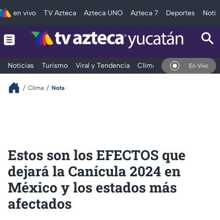
en vivo
TV Azteca
Azteca UNO
Azteca 7
Deportes
Notic
Noticias
Turismo
Viral y Tendencia
Clima
Deportes
Espec
En Vivo
Clima
Nota
Estos son los EFECTOS que
dejará la Canícula 2024 en
México y los estados más
afectados