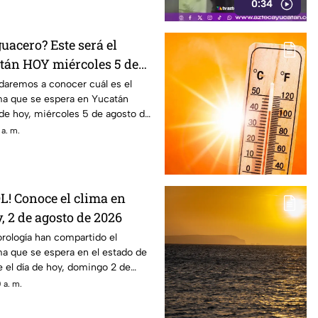
0:34
guacero? Este será el
tán HOY miércoles 5 de
6
daremos a conocer cuál es el
ima que se espera en Yucatán
 de hoy, miércoles 5 de agosto de
 a. m.
L! Conoce el clima en
 2 de agosto de 2026
rología han compartido el
ma que se espera en el estado de
el día de hoy, domingo 2 de
 a. m.