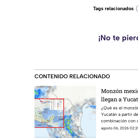
Tags relacionados
¡No te pie
CONTENIDO RELACIONADO
Monzón mexi
llegan a Yuc
LLUVIAS a par
¿Qué es el monzón
Yucatán a partir d
combinación con u
fuertes lluvias.
agosto 06, 2026 02:2