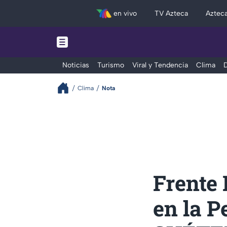
en vivo
TV Azteca
Aztec
Noticias
Turismo
Viral y Tendencia
Clima
D
Clima
Nota
Frente
en la P