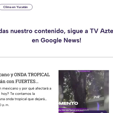
Clima en Yucatán
rdas nuestro contenido, sigue a TV Azt
en Google News!
cano y ONDA TROPICAL
atán con FUERTES
tir de HOY
 mexicano y por qué afectará a
e hoy? Te contamos la
na onda tropical que dejará
0 p. m.