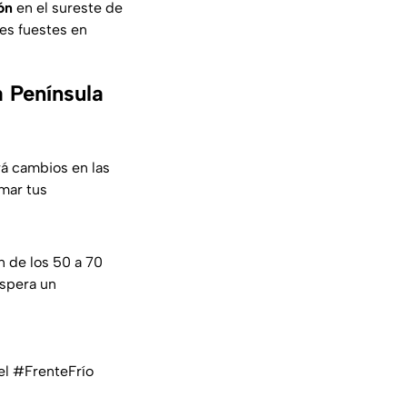
ón
en el sureste de
es fuestes en
a Península
á cambios en las
mar tus
 de los 50 a 70
espera un
el
#FrenteFrío