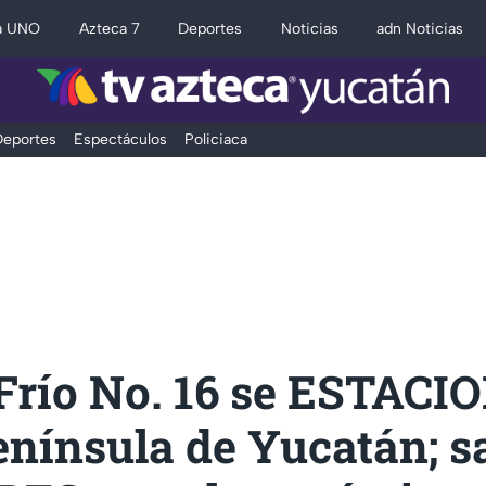
a UNO
Azteca 7
Deportes
Noticias
adn Noticias
eportes
Espectáculos
Policiaca
 Frío No. 16 se ESTAC
enínsula de Yucatán; s