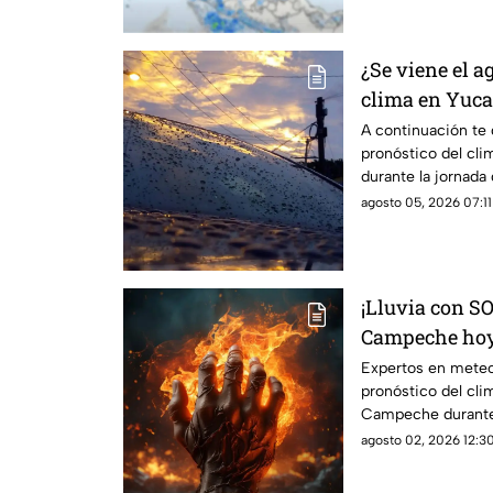
¿Se viene el a
clima en Yuca
agosto de 202
A continuación te 
pronóstico del cl
durante la jornada
2026.
agosto 05, 2026 07:11
¡Lluvia con SO
Campeche hoy,
Expertos en meteo
pronóstico del cli
Campeche durante 
agosto de 2026.
agosto 02, 2026 12:30