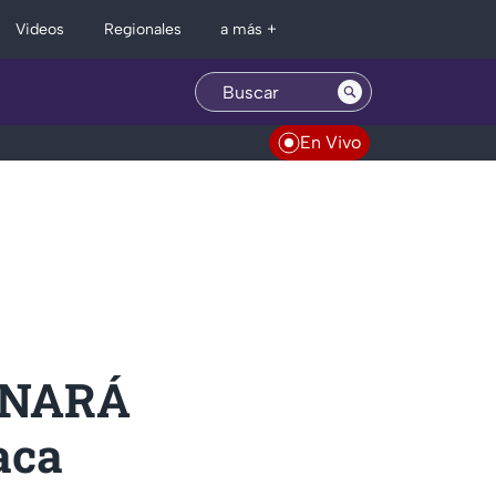
Regionales
Videos
a más +
En Vivo
IONARÁ
aca