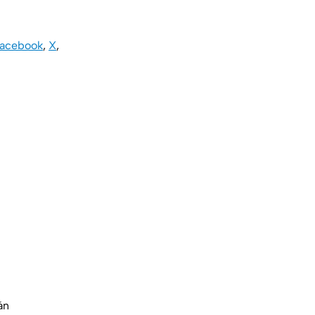
acebook
,
X
,
án