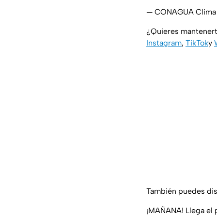
— CONAGUA Clima 
¿Quieres mantenert
Instagram
,
TikTok
y
También puedes disf
¡MAÑANA! Llega el p