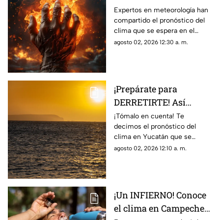
Campeche hoy, 2 de
Expertos en meteorología han
compartido el pronóstico del
agosto de 2026
clima que se espera en el
estado de Campeche durante
agosto 02, 2026 12:30 a. m.
el día de hoy, domingo 2 de
agosto de 2026.
¡Prepárate para
DERRETIRTE! Así
estará el clima en
¡Tómalo en cuenta! Te
decimos el pronóstico del
Yucatán HOY, 2 de
clima en Yucatán que se
agosto de 2026
espera durante la jornada del
agosto 02, 2026 12:10 a. m.
día de hoy, domingo de agosto
de 2026.
¡Un INFIERNO! Conoce
el clima en Campeche