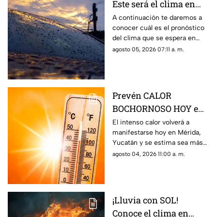
Este será el clima en
Yucatán HOY miércoles
A continuación te daremos a
conocer cuál es el pronóstico
5 de agosto de 2026
del clima que se espera en
Yucatán durante la jornada de
agosto 05, 2026 07:11 a. m.
hoy, miércoles 5 de agosto de
2026.
Prevén CALOR
BOCHORNOSO HOY en
Mérida que superará
El intenso calor volverá a
manifestarse hoy en Mérida,
los 50° C; será MÁS
Yucatán y se estima sea más
INTENSO que ayer
intenso que ayer; conoce cuál
agosto 04, 2026 11:00 a. m.
es el pronóstico del clima en el
Estado.
¡Lluvia con SOL!
Conoce el clima en