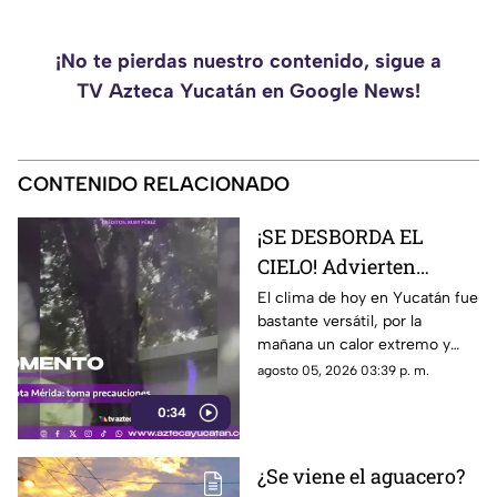
¡No te pierdas nuestro contenido, sigue a
TV Azteca Yucatán en Google News!
CONTENIDO RELACIONADO
¡SE DESBORDA EL
CIELO! Advierten
continuación de
El clima de hoy en Yucatán fue
bastante versátil, por la
FUERTES LLUVIAS
mañana un calor extremo y
HOY en Yucatán
cerca de las 2 de la tarde, las
agosto 05, 2026 03:39 p. m.
fuertes lluvias vespertinas se
0:34
manifestaron.
¿Se viene el aguacero?