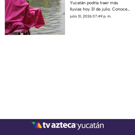
Yucatán podría traer más
conoce la hora exacta
lluvias hoy 31 de julio. Conoce
el pronóstico completo a
julio 31, 2026 07:49 p. m.
continuación.