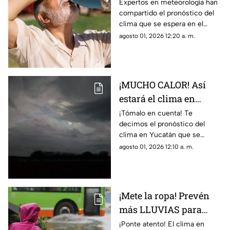
hoy, 1 de agosto de 2026
Expertos en meteorología han
compartido el pronóstico del
clima que se espera en el
estado de Campeche durante
agosto 01, 2026 12:20 a. m.
el día de hoy, sábado 1 de
agosto de 2026.
¡MUCHO CALOR! Así
estará el clima en
Yucatán hoy, 1 de
¡Tómalo en cuenta! Te
decimos el pronóstico del
agosto de 2026
clima en Yucatán que se
espera durante la jornada del
agosto 01, 2026 12:10 a. m.
día de hoy, sábado 1 de agosto
de 2026.
¡Mete la ropa! Prevén
más LLUVIAS para
Yucatán este 31 de julio;
¡Ponte atento! El clima en