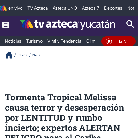
en vivo
TV Azteca
Azteca UNO
Azteca 7
Deportes
Notic
Noticias
Turismo
Viral y Tendencia
Clima
Deportes
Espec
En Vivo
Clima
Nota
Tormenta Tropical Melissa
causa terror y desesperación
por LENTITUD y rumbo
incierto; expertos ALERTAN
PELIGRO para el Caribe