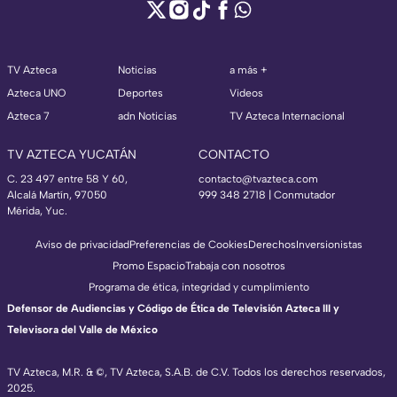
TV Azteca
Noticias
a más +
Azteca UNO
Deportes
Videos
Azteca 7
adn Noticias
TV Azteca Internacional
TV AZTECA YUCATÁN
CONTACTO
C. 23 497 entre 58 Y 60,
contacto@tvazteca.com
Alcalá Martín, 97050
999 348 2718 | Conmutador
Mérida, Yuc.
Aviso de privacidad
Preferencias de Cookies
Derechos
Inversionistas
Promo Espacio
Trabaja con nosotros
Programa de ética, integridad y cumplimiento
Defensor de Audiencias y Código de Ética de Televisión Azteca III y
Televisora del Valle de México
TV Azteca, M.R. & ©, TV Azteca, S.A.B. de C.V. Todos los derechos reservados,
2025.