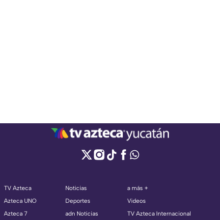
TV Azteca
Noticias
a más +
Azteca UNO
Deportes
Videos
Azteca 7
adn Noticias
TV Azteca Internacional