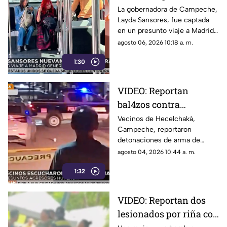
de Campeche, por
La gobernadora de Campeche,
Layda Sansores, fue captada
presunto viaje a
en un presunto viaje a Madrid
Madrid
mientras el estado atraviesa
agosto 06, 2026 10:18 a. m.
diversas crisis.
1:30
VIDEO: Reportan
bal4zos contra
automóvil en calles de
Vecinos de Hecelchaká,
Campeche, reportaron
Hecelchakán,
detonaciones de arma de
Campeche
fuego en contra de un
agosto 04, 2026 10:44 a. m.
automóvil estacionado.
1:32
Conoce los detalles.
VIDEO: Reportan dos
lesionados por riña con