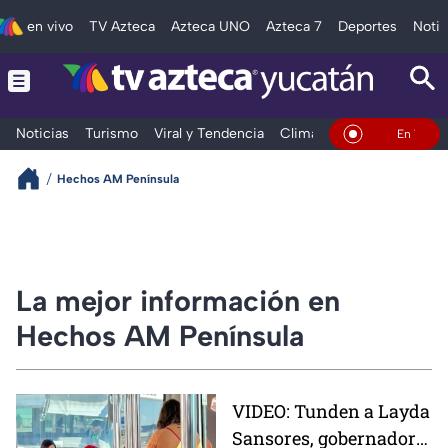
en vivo
TV Azteca
Azteca UNO
Azteca 7
Deportes
Notic
Noticias
Turismo
Viral y Tendencia
Clima
Deportes
Espec
En Vivo
Hechos AM Península
La mejor información en
Hechos AM Península
VIDEO: Tunden a Layda
Sansores, gobernadora