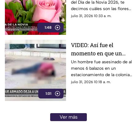
del Día de la Novia 2026, te
esto es lo que necesitas
decimos cuáles son las flores
saber
más solicitadas en esta fecha.
julio 31, 2026 10:33 a. m.
1:48
VIDEO: Así fue el
momento en que un
hombre es ASES1N4DO
Un hombre fue asesinado de al
menos 6 balazos en un
en estacionamiento de
estacionamiento de la colonia
Ciudad del Carmen
Tila de Ciudad del Carmen,
julio 31, 2026 10:18 a. m.
Campeche. Conoce los
1:01
detalles
Ver más