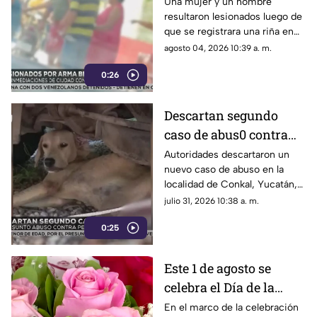
4rma blanca en
Una mujer y un hombre
resultaron lesionados luego de
canchas de Campeche
que se registrara una riña en
ciudad Concordia de
agosto 04, 2026 10:39 a. m.
Campeche. Conoce los
0:26
detalles.
Descartan segundo
caso de abus0 contra
perrita en Conkal,
Autoridades descartaron un
nuevo caso de abuso en la
Yucatán
localidad de Conkal, Yucatán,
en contra de una perrita.
julio 31, 2026 10:38 a. m.
Conoce los deetalles.
0:25
Este 1 de agosto se
celebra el Día de la
Novia en la Península;
En el marco de la celebración