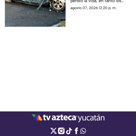
perdió la vida, en tanto los
seis menores
menores de edad resultaron
agosto 07, 2026 12:20 p. m.
lesionados.