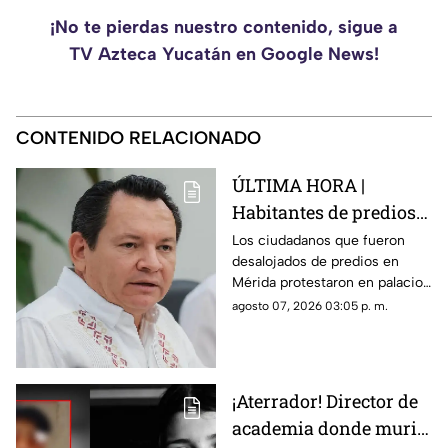
¡No te pierdas nuestro contenido, sigue a
TV Azteca Yucatán en Google News!
CONTENIDO RELACIONADO
ÚLTIMA HORA |
Habitantes de predios
desalojados en Mérida
Los ciudadanos que fueron
desalojados de predios en
se manifiestan en
Mérida protestaron en palacio
palacio de gobierno
de gobierno este 7 de agosto.
agosto 07, 2026 03:05 p. m.
¡Aterrador! Director de
academia donde murió