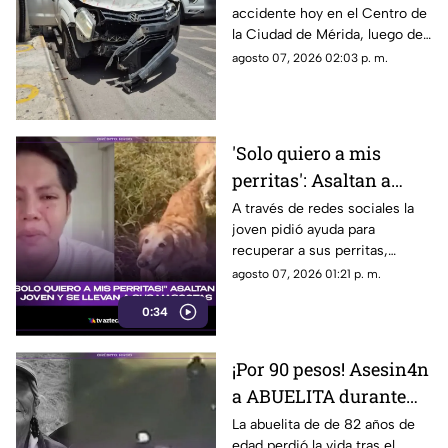
accidente hoy en el Centro de
el Centro de Mérida;
la Ciudad de Mérida, luego de
esto se sabe
que una camioneta impactó
agosto 07, 2026 02:03 p. m.
contra un camión del
transporte público.
'Solo quiero a mis
perritas': Asaltan a
joven y se roban a sus
A través de redes sociales la
joven pidió ayuda para
MASCOTAS; suplica
recuperar a sus perritas,
ayuda para localizarlas
quienes fueron robadas
agosto 07, 2026 01:21 p. m.
(+VIDEO)
durante un asalto en plena
0:34
carretera, te damos detalles
del caso.
¡Por 90 pesos! Asesin4n
a ABUELITA durante
ASALTO cuando
La abuelita de de 82 años de
edad perdió la vida tras el