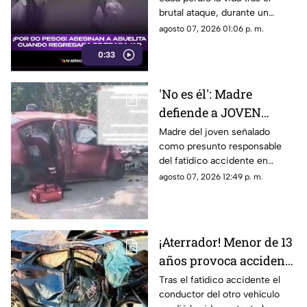
regresaba de trabajar
brutal ataque, durante un
(+VIDEO)
asalto, cuando regresaba de
agosto 07, 2026 01:06 p. m.
trabajar vendiendo cemitas.
0:33
'No es él': Madre
defiende a JOVEN
señalado como
Madre del joven señalado
como presunto responsable
presunto responsable
del fatídico accidente en
del accidente donde
Campeche, rompe el silencio
agosto 07, 2026 12:49 p. m.
MURIÓ pareja y bebé en
y aclara que las acusaciones se
Campeche
tratan de un error.
¡Aterrador! Menor de 13
años provoca accidente
mortal; conducía un
Tras el fatídico accidente el
conductor del otro vehículo
AUTO robado con otros