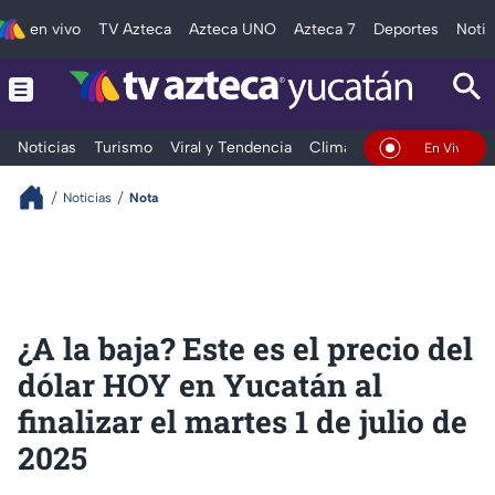
en vivo
TV Azteca
Azteca UNO
Azteca 7
Deportes
Notic
Noticias
Turismo
Viral y Tendencia
Clima
Deportes
Espec
En Vivo
Noticias
Nota
¿A la baja? Este es el precio del
dólar HOY en Yucatán al
finalizar el martes 1 de julio de
2025