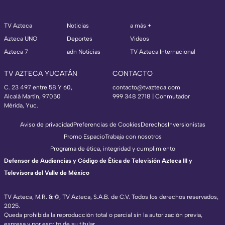
TV Azteca
Noticias
a más +
Azteca UNO
Deportes
Videos
Azteca 7
adn Noticias
TV Azteca Internacional
TV AZTECA YUCATÁN
CONTACTO
C. 23 497 entre 58 Y 60,
contacto@tvazteca.com
Alcalá Martín, 97050
999 348 2718 | Conmutador
Mérida, Yuc.
Aviso de privacidad
Preferencias de Cookies
Derechos
Inversionistas
Promo Espacio
Trabaja con nosotros
Programa de ética, integridad y cumplimiento
Defensor de Audiencias y Código de Ética de Televisión Azteca III y
Televisora del Valle de México
TV Azteca, M.R. & ©, TV Azteca, S.A.B. de C.V. Todos los derechos reservados,
2025.
Queda prohibida la reproducción total o parcial sin la autorización previa,
expresa y por escrito de su titular.