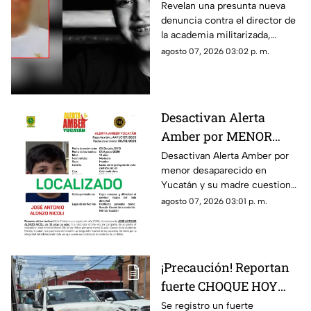
Dafne enfrena nueva
Revelan una presunta nueva
denuncia contra el director de
ACUSACIÓN contra otra
la academia militarizada,
MENOR; esto se sabe
donde murió la menor Dafne
agosto 07, 2026 03:02 p. m.
Quintos.
Desactivan Alerta
Amber por MENOR
DESAPARECIDO y su
Desactivan Alerta Amber por
menor desaparecido en
madre dice: “¿Y cómo
Yucatán y su madre cuestiona
por qué no me han
la decisión, ya que las
agosto 07, 2026 03:01 p. m.
notificado?
autoridades no la han
notificado de la situación.
¡Precaución! Reportan
fuerte CHOQUE HOY
viernes 7 de agosto en
Se registro un fuerte