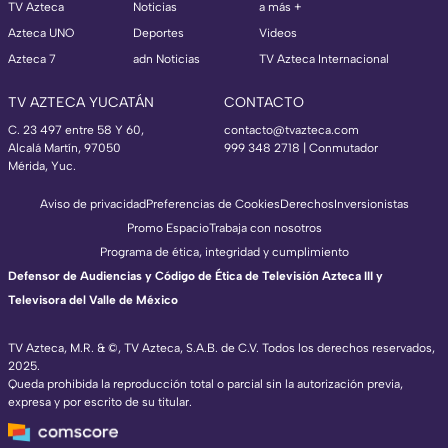
TV Azteca
Noticias
a más +
Azteca UNO
Deportes
Videos
Azteca 7
adn Noticias
TV Azteca Internacional
TV AZTECA YUCATÁN
CONTACTO
C. 23 497 entre 58 Y 60,
contacto@tvazteca.com
Alcalá Martín, 97050
999 348 2718 | Conmutador
Mérida, Yuc.
Aviso de privacidad
Preferencias de Cookies
Derechos
Inversionistas
Promo Espacio
Trabaja con nosotros
Programa de ética, integridad y cumplimiento
Defensor de Audiencias y Código de Ética de Televisión Azteca III y
Televisora del Valle de México
TV Azteca, M.R. & ©, TV Azteca, S.A.B. de C.V. Todos los derechos reservados,
2025.
Queda prohibida la reproducción total o parcial sin la autorización previa,
expresa y por escrito de su titular.