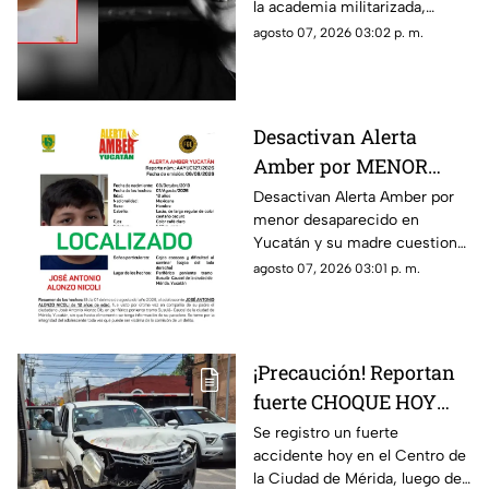
la academia militarizada,
MENOR; esto se sabe
donde murió la menor Dafne
agosto 07, 2026 03:02 p. m.
Quintos.
Desactivan Alerta
Amber por MENOR
DESAPARECIDO y su
Desactivan Alerta Amber por
menor desaparecido en
madre dice: “¿Y cómo
Yucatán y su madre cuestiona
por qué no me han
la decisión, ya que las
agosto 07, 2026 03:01 p. m.
notificado?
autoridades no la han
notificado de la situación.
¡Precaución! Reportan
fuerte CHOQUE HOY
viernes 7 de agosto en
Se registro un fuerte
accidente hoy en el Centro de
el Centro de Mérida;
la Ciudad de Mérida, luego de