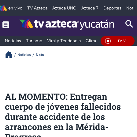
en vivo
TV Azteca
Azteca UNO
Azteca 7
Deportes
Notic
Noticias
Turismo
Viral y Tendencia
Clima
Deportes
Espec
En Vivo
Noticias
Nota
AL MOMENTO: Entregan
cuerpo de jóvenes fallecidos
durante accidente de los
arrancones en la Mérida-
Progreso