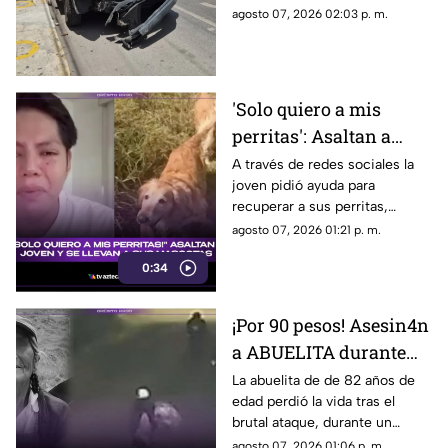
esto se sabe
que una camioneta impactó
agosto 07, 2026 02:03 p. m.
contra un camión del
transporte público.
'Solo quiero a mis
perritas': Asaltan a
joven y se roban a sus
A través de redes sociales la
joven pidió ayuda para
MASCOTAS; suplica
recuperar a sus perritas,
ayuda para localizarlas
quienes fueron robadas
agosto 07, 2026 01:21 p. m.
(+VIDEO)
durante un asalto en plena
0:34
carretera, te damos detalles
del caso.
¡Por 90 pesos! Asesin4n
a ABUELITA durante
ASALTO cuando
La abuelita de de 82 años de
edad perdió la vida tras el
regresaba de trabajar
brutal ataque, durante un
(+VIDEO)
asalto, cuando regresaba de
agosto 07, 2026 01:06 p. m.