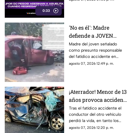
trabajar vendiendo cemitas.
0:33
'No es él': Madre
defiende a JOVEN
señalado como
Madre del joven señalado
como presunto responsable
presunto responsable
del fatídico accidente en
del accidente donde
Campeche, rompe el silencio
agosto 07, 2026 12:49 p. m.
MURIÓ pareja y bebé en
y aclara que las acusaciones se
Campeche
tratan de un error.
¡Aterrador! Menor de 13
años provoca accidente
mortal; conducía un
Tras el fatídico accidente el
conductor del otro vehículo
AUTO robado con otros
perdió la vida, en tanto los
seis menores
menores de edad resultaron
agosto 07, 2026 12:20 p. m.