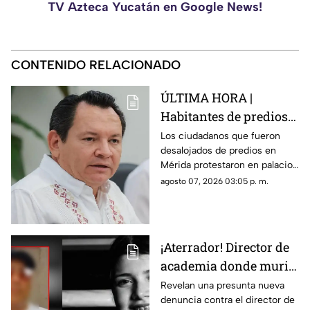
TV Azteca Yucatán en Google News!
CONTENIDO RELACIONADO
ÚLTIMA HORA |
Habitantes de predios
desalojados en Mérida
Los ciudadanos que fueron
desalojados de predios en
se manifiestan en
Mérida protestaron en palacio
palacio de gobierno
de gobierno este 7 de agosto.
agosto 07, 2026 03:05 p. m.
¡Aterrador! Director de
academia donde murió
Dafne enfrena nueva
Revelan una presunta nueva
denuncia contra el director de
ACUSACIÓN contra otra