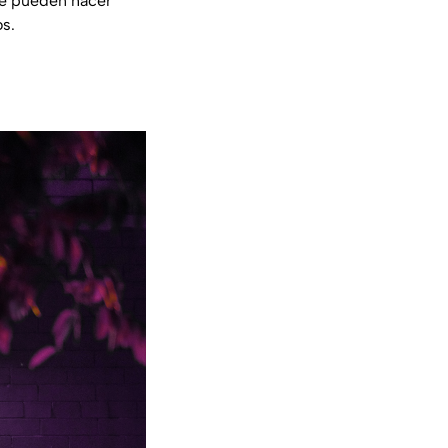
 se pueden hacer
os.