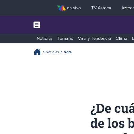
en vivo
TV Azteca
Aztec
Noticias
Turismo
Viral y Tendencia
Clima
D
Noticias
Nota
¿De cuá
de los 