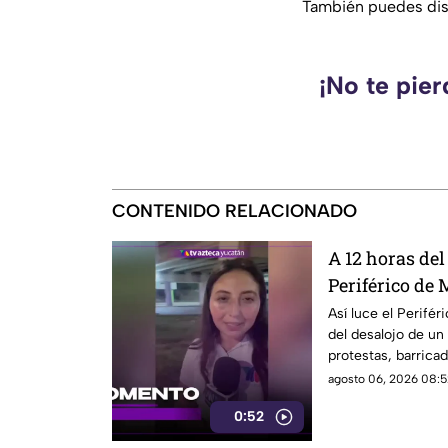
También puedes disf
¡No te pie
CONTENIDO RELACIONADO
A 12 horas del 
Periférico de 
protestas de 
Así luce el Perifé
del desalojo de un
protestas, barricad
zona.
agosto 06, 2026 08:5
0:52