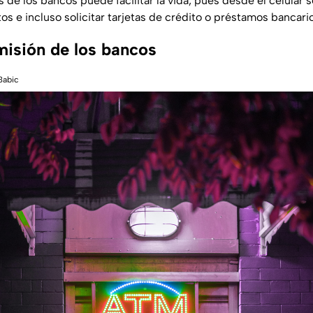
s de los bancos puede facilitar la vida, pues desde el celular
s e incluso solicitar tarjetas de crédito o préstamos bancari
isión de los bancos
Babic