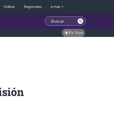
Regionales
Videos
a más +
En Vivo
isión