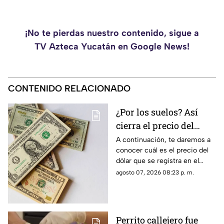
¡No te pierdas nuestro contenido, sigue a
TV Azteca Yucatán en Google News!
CONTENIDO RELACIONADO
¿Por los suelos? Así
cierra el precio del
dólar en Yucatán HOY
A continuación, te daremos a
conocer cuál es el precio del
viernes 7 de agosto de
dólar que se registra en el
2026
estado de Yucatán al cierre de
agosto 07, 2026 08:23 p. m.
la jornada de hoy, viernes 7 de
agosto.
Perrito callejero fue