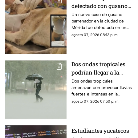
detectado con gusano
barrenador en Mérida;
Un nuevo caso de gusano
barrenador en la ciudad de
así fue rescatado
Mérida fue detectado en un
perrito callejero, el cual fue
agosto 07, 2026 08:13 p. m.
rescatado con una grave lesión
en la cabeza.
Dos ondas tropicales
podrían llegar a la
Península de Yucatán y
Dos ondas tropicales
amenazan con provocar lluvias
provocar varios días de
fuertes e intensas en la
lluvias; esto se sabe
Península de Yucatán, por lo
agosto 07, 2026 07:50 p. m.
que se piden tomar las debidas
precauciones.
Estudiantes yucatecos