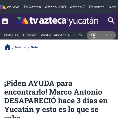
en vivo
TV Azteca
Azteca UNO
Azteca 7
Deportes
Notic
Noticias
Turismo
Viral y Tendencia
Clima
Deportes
Espec
En Vivo
Noticias
Nota
¡Piden AYUDA para
encontrarlo! Marco Antonio
DESAPARECIÓ hace 3 días en
Yucatán y esto es lo que se
sabe