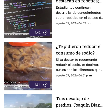
destacan en robótica;
así convierten los
Estudiantes continúan
desarrollando conocimientos
desechos algo útil
sobre robótica en el estado de
(+Video)
Yucatán. Conoce los detalles.
agosto 07, 2026 06:57 p. m.
1:42
¿Te pidieron reducir el
consumo de sodio?
Estos son los alimentos
Si tu doctor te recomendó
reducir el sodio, te decimos
que debes EVITAR
cuáles son los alimentos que
debes dejar de consumir de
agosto 07, 2026 06:51 p. m.
inmediato.
1:34
Tras desalojo de
predios, Joaquín Díaz