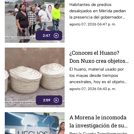
Mena mostró
Habitantes de predios
desalojados en Mérida pedían
desinterés por
la presencia del gobernador
problemáticas del
Joaquín Díaz Mena, pero dejó
agosto 07, 2026 06:47 p. m.
pueblo
claro que atender al pueblo y
2:47
mantener la gobernabilidad del
estado no es una prioridad.
¿Conoces el Huano?
Don Nuxo crea objetos
a partir de este material
El huano, material usado por
los mayas desde tiempos
ancestral en Yucatán
ancestrales, hoy es el objeto
(+Video)
de trabajo para don Nuxo.
agosto 07, 2026 06:42 p. m.
Conoce su historia.
2:59
A Morena le incomoda
la investigación de sus
funcionarios por parte
Para la Cuarta Transformación,