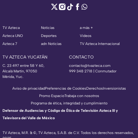
TV Azteca
Noticias
a más +
Azteca UNO
Deportes
Videos
Azteca 7
adn Noticias
TV Azteca Internacional
TV AZTECA YUCATÁN
CONTACTO
C. 23 497 entre 58 Y 60,
contacto@tvazteca.com
Alcalá Martín, 97050
999 348 2718 | Conmutador
Mérida, Yuc.
Aviso de privacidad
Preferencias de Cookies
Derechos
Inversionistas
Promo Espacio
Trabaja con nosotros
Programa de ética, integridad y cumplimiento
Defensor de Audiencias y Código de Ética de Televisión Azteca III y
Televisora del Valle de México
TV Azteca, M.R. & ©, TV Azteca, S.A.B. de C.V. Todos los derechos reservados,