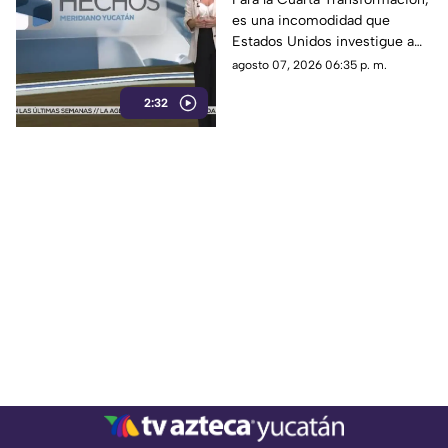
es una incomodidad que
de EU
Estados Unidos investigue a
sus políticos y que lo haga
agosto 07, 2026 06:35 p. m.
únicamente con testimonios.
2:32