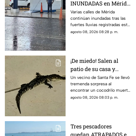
INUNDADAS en Mérida
tras fuertes lluvias de
Varias calles de Mérida
continúan inundadas tras las
hoy, sábado 8 de agosto
fuertes lluvias registradas este
sábado, afectando el tránsito
agosto 08, 2026 08:28 p. m.
de vehículos y peatones en la
zona.
¡De miedo! Salen al
patio de su casa y
encuentran un
Un vecino de Santa Fe se llevó
tremenda sorpresa al
cocodrilo SIN VIDA;
encontrar un cocodrilo muerto
pasó en Santa Fe
en el patio de su casa sin que
agosto 08, 2026 08:03 p. m.
hasta ahora se sepa cómo
llegó hasta ahí.
Tres pescadores
quedan ATRAPADOS en