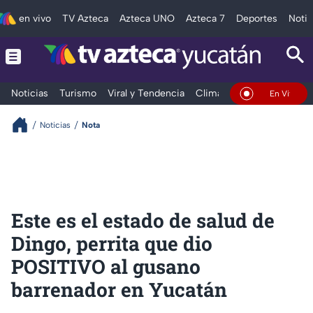
en vivo
TV Azteca
Azteca UNO
Azteca 7
Deportes
Notic
Noticias
Turismo
Viral y Tendencia
Clima
Deportes
Espec
En Vivo
Noticias
Nota
Este es el estado de salud de
Dingo, perrita que dio
POSITIVO al gusano
barrenador en Yucatán