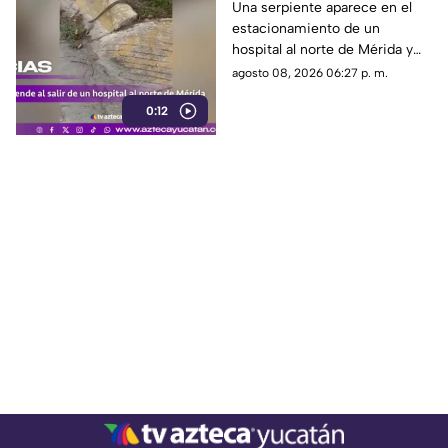
norte de Mérida y
Una serpiente aparece en el
estacionamiento de un
causa temor
hospital al norte de Mérida y
cruza hacia la vía pública ante
agosto 08, 2026 06:27 p. m.
la mirada de peatones y
0:12
conductores.