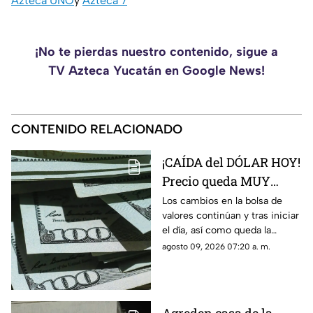
Azteca UNO
y
Azteca 7
¡No te pierdas nuestro contenido, sigue a
TV Azteca Yucatán en Google News!
CONTENIDO RELACIONADO
¡CAÍDA del DÓLAR HOY!
Precio queda MUY
BARATO en Yucatán
Los cambios en la bolsa de
valores continúan y tras iniciar
el día, así como queda la
apertura del precio del dólar
agosto 09, 2026 07:20 a. m.
hoy en Yucatán, considéralo si
harás cambio.