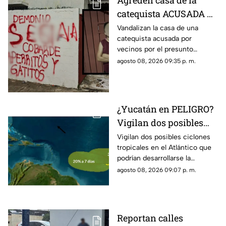
Agreden casa de la
catequista ACUSADA de
maltrato animal en
Vandalizan la casa de una
catequista acusada por
Piedra de Agua; así
vecinos por el presunto
quedó la vivienda
envenenamiento de mascotas
agosto 08, 2026 09:35 p. m.
en Piedra de Agua y las
imágenes se han hecho
virales.
¿Yucatán en PELIGRO?
Vigilan dos posibles
ciclones en el Atlantico;
Vigilan dos posibles ciclones
tropicales en el Atlántico que
esto se sabe
podrían desarrollarse la
próxima semana y más de uno
agosto 08, 2026 09:07 p. m.
pregunta si hay riesgo para
Yucatán.
Reportan calles