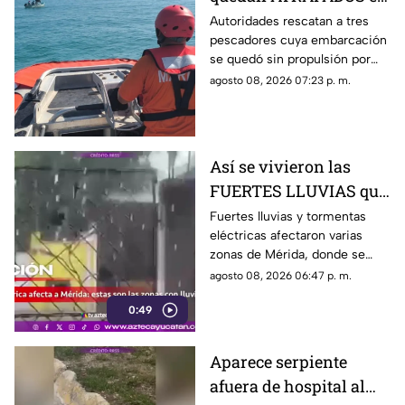
altamar tras falla
Autoridades rescatan a tres
pescadores cuya embarcación
mecánica; esto pasó al
se quedó sin propulsión por
final
una falla mecánica cerca de la
agosto 08, 2026 07:23 p. m.
Dársena de Yucalpetén, en
Progreso.
Así se vivieron las
FUERTES LLUVIAS que
azotaron Mérida este
Fuertes lluvias y tormentas
eléctricas afectaron varias
sábado 8 de agosto
zonas de Mérida, donde se
reportan rayos, viento y
agosto 08, 2026 06:47 p. m.
encharcamientos en distintas
0:49
vialidades.
Aparece serpiente
afuera de hospital al