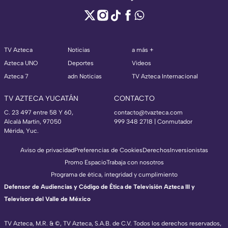
TV Azteca
Noticias
a más +
Azteca UNO
Deportes
Videos
Azteca 7
adn Noticias
TV Azteca Internacional
TV AZTECA YUCATÁN
CONTACTO
C. 23 497 entre 58 Y 60,
contacto@tvazteca.com
Alcalá Martín, 97050
999 348 2718 | Conmutador
Mérida, Yuc.
Aviso de privacidad
Preferencias de Cookies
Derechos
Inversionistas
Promo Espacio
Trabaja con nosotros
Programa de ética, integridad y cumplimiento
Defensor de Audiencias y Código de Ética de Televisión Azteca III y
Televisora del Valle de México
TV Azteca, M.R. & ©, TV Azteca, S.A.B. de C.V. Todos los derechos reservados,