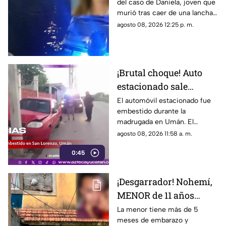
del caso de Daniela, joven que
en Progreso, revelan
murió tras caer de una lancha
datos perturbadores del
en Progreso. Revelan
agosto 08, 2026 12:25 p. m.
caso
presuntas inconsistencias.
¡Brutal choque! Auto
estacionado sale
proyectado tras fuerte
El automóvil estacionado fue
embestido durante la
impacto en Umán;
madrugada en Umán. El
conductor huye
conductor responsable huyó
agosto 08, 2026 11:58 a. m.
del lugar tras el fuerte choque.
0:45
¡Desgarrador! Nohemí,
MENOR de 11 años
ingresa al hospital con
La menor tiene más de 5
meses de embarazo y
5 meses de EMBARAZO;