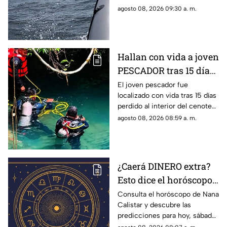
accidental, se registra una
agosto 08, 2026 09:30 a. m.
intensa búsqueda para su
localización.
Hallan con vida a joven
PESCADOR tras 15 días
atrapado dentro de un
El joven pescador fue
localizado con vida tras 15 días
CENOTE; este era su
perdido al interior del cenote
ATERRADOR escondite
de Uxpanapa, te compartimos
agosto 08, 2026 08:59 a. m.
lo que se sabe del caso.
¿Caerá DINERO extra?
Esto dice el horóscopo
de HOY, sábado 8 de
Consulta el horóscopo de Nana
Calistar y descubre las
agosto de Nana Calistar
predicciones para hoy, sábado
8 de agosto en el amor,