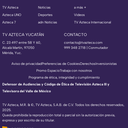
TV Azteca
Noticias
a más +
Azteca UNO
Deportes
Videos
Azteca 7
adn Noticias
TV Azteca Internacional
TV AZTECA YUCATÁN
CONTACTO
C. 23 497 entre 58 Y 60,
contacto@tvazteca.com
Alcalá Martín, 97050
999 348 2718 | Conmutador
Mérida, Yuc.
Aviso de privacidad
Preferencias de Cookies
Derechos
Inversionistas
Promo Espacio
Trabaja con nosotros
Programa de ética, integridad y cumplimiento
Defensor de Audiencias y Código de Ética de Televisión Azteca III y
Televisora del Valle de México
TV Azteca, M.R. & ©, TV Azteca, S.A.B. de C.V. Todos los derechos reservados,
2025.
Queda prohibida la reproducción total o parcial sin la autorización previa,
expresa y por escrito de su titular.