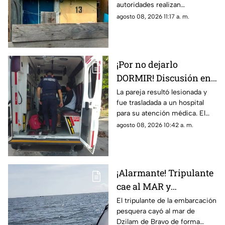
autoridades realizan
investigan a familiares
investigaciones ante un
agosto 08, 2026 11:17 a. m.
posible caso de abus0 en su
entorno familiar.
¡Por no dejarlo
DORMIR! Discusión en
pareja termina a g0lpes
La pareja resultó lesionada y
fue trasladada a un hospital
en Mérida; reportan
para su atención médica. El
lesionados
momento encendió las
agosto 08, 2026 10:42 a. m.
alarman entre los vecinos de
Ciudad Caucel, en Mérida.
¡Alarmante! Tripulante
cae al MAR y
desaparece en Dzilam
El tripulante de la embarcación
pesquera cayó al mar de
de Bravo; esto se sabe
Dzilam de Bravo de forma