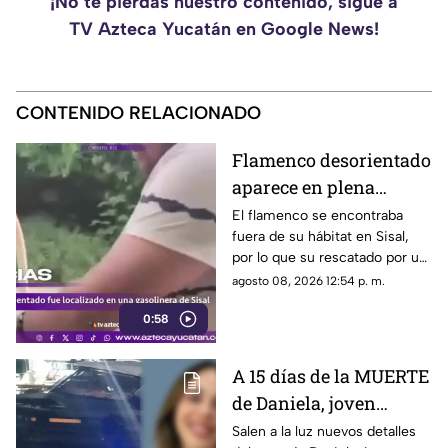
¡No te pierdas nuestro contenido, sigue a
TV Azteca Yucatán en Google News!
CONTENIDO RELACIONADO
Flamenco desorientado
aparece en plena
GASOLINERA de Sisal;
El flamenco se encontraba
fuera de su hábitat en Sisal,
así fue su insólito
por lo que su rescatado por un
rescate (+VIDEO)
ciudadano, quién lo llevó a la
agosto 08, 2026 12:54 p. m.
ciénega.
0:58
A 15 días de la MUERTE
de Daniela, joven
4mput4da por LANCHA
Salen a la luz nuevos detalles