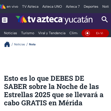
en vivo
TV Azteca
Azteca UNO
Azteca 7
Deportes
Notic
Noticias
Turismo
Viral y Tendencia
Clima
Deportes
Espec
En Vivo
Noticias
Nota
Esto es lo que DEBES DE
SABER sobre la Noche de las
Estrellas 2025 que se llevará a
cabo GRATIS en Mérida