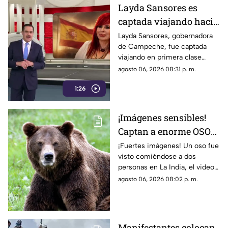
Layda Sansores es
captada viajando hacia
Madrid
Layda Sansores, gobernadora
de Campeche, fue captada
viajando en primera clase
rumbo a Madrid junto a su
agosto 06, 2026 08:31 p. m.
hermana, quien se desempeña
1:26
como directora del DIF estatal.
¡Imágenes sensibles!
Captan a enorme OSO
devorándose a dos
¡Fuertes imágenes! Un oso fue
visto comiéndose a dos
hermanos; filtran
personas en La India, el video
VIDEO
se ha vuelto viral en redes.
agosto 06, 2026 08:02 p. m.
Conoce los detalles.
Manifestantes colocan