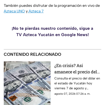
También puedes disfrutar de la programación en vivo de
Azteca UNO
y
Azteca 7
¡No te pierdas nuestro contenido, sigue a
TV Azteca Yucatán en Google News!
CONTENIDO RELACIONADO
¿En crisis? Así
amanece el precio del
dólar HOY, viernes 7 de
Consulta el precio del dólar en
el estado de Yucatán hoy
agosto en Yucatán
viernes 7 de agosto y
descubre si conviene cambiar
agosto 07, 2026 07:26 a. m.
divisas.