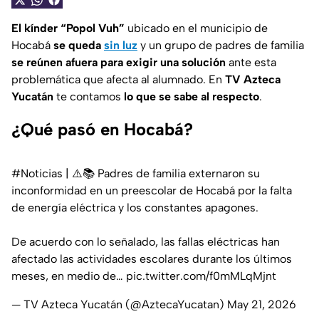
El kínder “Popol Vuh”
ubicado en el municipio de
Hocabá
se queda
sin luz
y un grupo de padres de familia
se reúnen afuera para exigir una solución
ante esta
problemática que afecta al alumnado. En
TV Azteca
Yucatán
te contamos
lo que se sabe al respecto
.
¿Qué pasó en Hocabá?
#Noticias
| ⚠️📚 Padres de familia externaron su
inconformidad en un preescolar de Hocabá por la falta
de energía eléctrica y los constantes apagones.
De acuerdo con lo señalado, las fallas eléctricas han
afectado las actividades escolares durante los últimos
meses, en medio de…
pic.twitter.com/f0mMLqMjnt
— TV Azteca Yucatán (@AztecaYucatan)
May 21, 2026