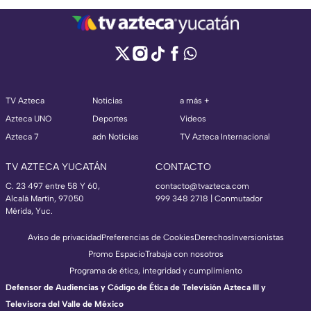
TV Azteca
Noticias
a más +
Azteca UNO
Deportes
Videos
Azteca 7
adn Noticias
TV Azteca Internacional
TV AZTECA YUCATÁN
CONTACTO
C. 23 497 entre 58 Y 60,
contacto@tvazteca.com
Alcalá Martín, 97050
999 348 2718 | Conmutador
Mérida, Yuc.
Aviso de privacidad
Preferencias de Cookies
Derechos
Inversionistas
Promo Espacio
Trabaja con nosotros
Programa de ética, integridad y cumplimiento
Defensor de Audiencias y Código de Ética de Televisión Azteca III y
Televisora del Valle de México