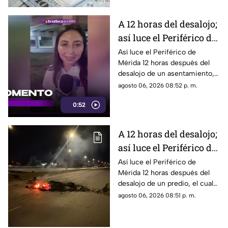
A 12 horas del desalojo;
así luce el Periférico de
Mérida tras bloqueo y
Así luce el Periférico de
Mérida 12 horas después del
protestas de
desalojo de un asentamiento,
manifestantes
el cual provocó protestas,
agosto 06, 2026 08:52 p. m.
barricadas y afectaciones
0:52
viales en la zona.
A 12 horas del desalojo;
así luce el Periférico de
Mérida tras bloqueo y
Así luce el Periférico de
Mérida 12 horas después del
protestas de
desalojo de un predio, el cual
manifestantes
provocó protestas, barricadas
agosto 06, 2026 08:51 p. m.
y afectaciones viales en la
zona.