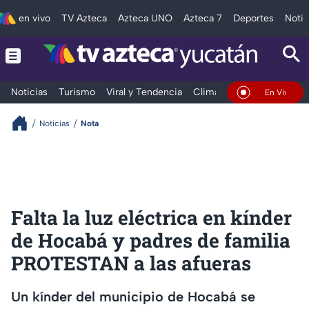
en vivo
TV Azteca
Azteca UNO
Azteca 7
Deportes
Notic
Noticias
Turismo
Viral y Tendencia
Clima
Deportes
Espec
En Vivo
Noticias
Nota
Falta la luz eléctrica en kínder
de Hocabá y padres de familia
PROTESTAN a las afueras
Un kínder del municipio de Hocabá se