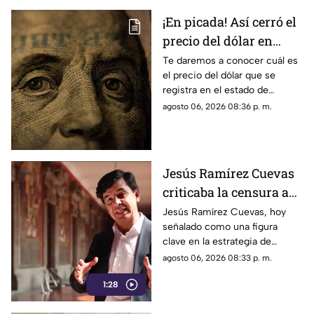
¡En picada! Así cerró el
precio del dólar en
Yucatán HOY jueves 6
Te daremos a conocer cuál es
el precio del dólar que se
de agosto de 2026
registra en el estado de
Yucatán al cierre de la jornada
agosto 06, 2026 08:36 p. m.
de hoy, jueves 6 de agosto de
2026.
Jesús Ramírez Cuevas
criticaba la censura a
medios en 2013
Jesús Ramírez Cuevas, hoy
señalado como una figura
clave en la estrategia de
censura del gobierno, criticaba
agosto 06, 2026 08:33 p. m.
en 2013 el uso de la publicidad
1:28
oficial para censurar a los
medios de comunicación.