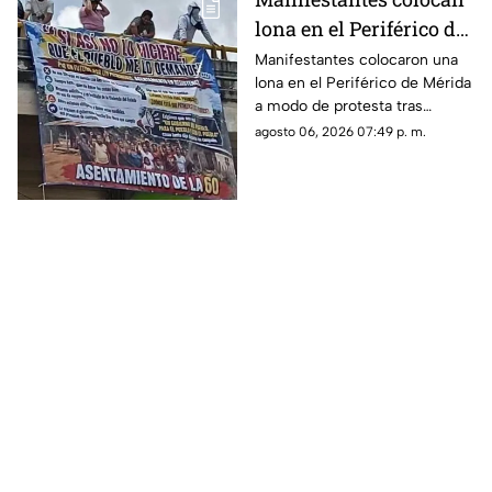
lona en el Periférico de
Mérida tras DESALOJO;
Manifestantes colocaron una
lona en el Periférico de Mérida
furiosos contra Huacho
a modo de protesta tras
desalojo de un asentamiento,
agosto 06, 2026 07:49 p. m.
lo que generó afectaciones
viales en la zona.