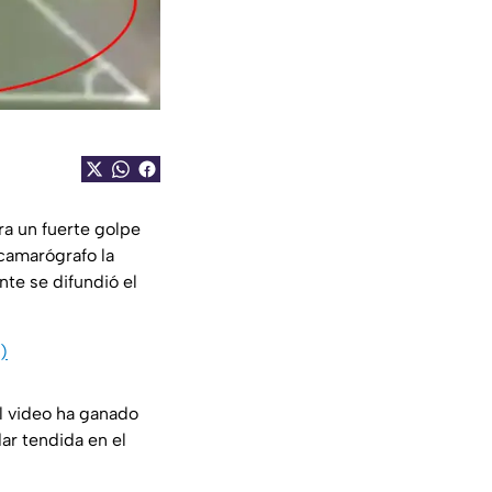
ra un fuerte golpe
 camarógrafo la
te se difundió el
)
l video ha ganado
ar tendida en el