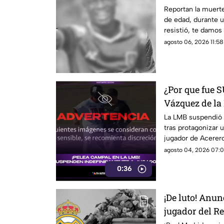
durante ASALT
Reportan la muerte
de edad, durante u
resistió, te damos 
agosto 06, 2026 11:58
¿Por que fue
Vázquez de la 
BRUTAL agres
La LMB suspendió 
tras protagonizar 
jugador de Acerer
fracturado.
agosto 04, 2026 07:0
0:36
¡De luto! Anun
jugador del Re