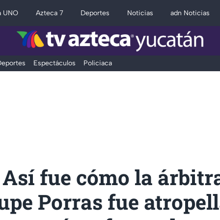
a UNO
Azteca 7
Deportes
Noticias
adn Noticias
eportes
Espectáculos
Policiaca
Así fue cómo la árbitr
pe Porras fue atropel