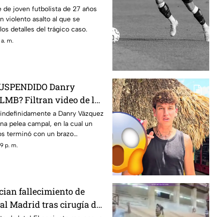
O; esto se sabe
 de joven futbolista de 27 años
n violento asalto al que se
los detalles del trágico caso.
 a. m.
 SUSPENDIDO Danry
LMB? Filtran video de la
ión
indefinidamente a Danry Vázquez
una pelea campal, en la cual un
os terminó con un brazo
9 p. m.
cian fallecimiento de
al Madrid tras cirugía de