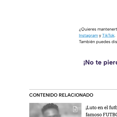
¿Quieres mantenert
Instagram
y
TikTok
.
También puedes disf
¡No te pie
CONTENIDO RELACIONADO
¡Luto en el f
famoso FUTBO