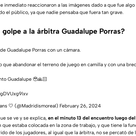
de inmediato reaccionaron a las imágenes dado a que fue alg
do el público, ya que nadie pensaba que fuera tan grave.
 golpe a la árbitra Guadalupe Porras?
e de Guadalupe Porras con un cámara.
vo que abandonar el terreno de juego en camilla y con una brec
nto Guadalupe 🥹🙏🏻
m/gDVUxg9lxv
Fans 🤍 (@MadridismoreaI)
February 26, 2024
ue se ve y se explica,
en el minuto 13 del encuentro luego del
 que estaba colocada en la zona de trabajo, y que tiene la fu
rido de los jugadores, al igual que la árbitra, no se percató de