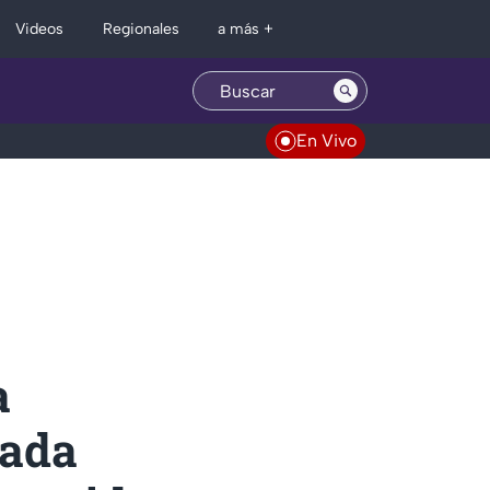
Regionales
Videos
a más +
En Vivo
a
lada