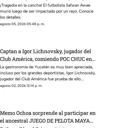
partido; así ocurrió
¡Tragedia en la cancha! El futbolista Safwan Awae
murió luego de ser impactado por un rayo. Conoce
los detalles.
agosto 05, 2026 05:48 p. m.
Captan a Igor Lichnovsky, jugador del
Club América, comiendo POC CHUC en
Yucatán; ¿en dónde está?
La gastronomía de Yucatán es muy bien apreciada,
incluso por los grandes deportistas, Igor Lichnovsky,
jugador del Club América fue prueba de ello...
agosto 02, 2026 12:14 p. m.
Memo Ochoa sorprende al participar en
el ancestral JUEGO DE PELOTA MAYA