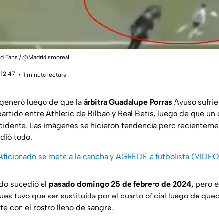
rid Fans / @MadridismoreaI
 12:47
1 minuto lectura
s
generó luego de que la
árbitra Guadalupe Porras
Ayuso sufrie
partido entre Athletic de Bilbao y Real Betis, luego de que un
ccidente. Las imágenes se hicieron tendencia pero recientemen
dió todo.
Aficionado se mete a la cancha y AGREDE a futbolista (VIDEO
do sucedió el
pasado domingo 25 de febrero de 2024,
pero e
es tuvo que ser sustituida por el cuarto oficial luego de qued
e con el rostro lleno de sangre.