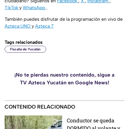
ciudadano? Síguenos en
Facebook
,
X
,
Instagram
,
TikTok
y
WhatsApp
.
También puedes disfrutar de la programación en vivo de
Azteca UNO
y
Azteca 7
Tags relacionados
Fiscalía de Yucatán
¡No te pierdas nuestro contenido, sigue a
TV Azteca Yucatán en Google News!
CONTENIDO RELACIONADO
Conductor se queda
DORMIDO al volante y