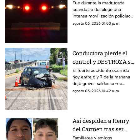
Progreso tras
Fue durante la madrugada
cuando se desplegó una
PELIGROSO
intensa movilización policiaca
HALLAZGO; esto
en Progreso, luego de
agosto 06, 2026 01:03 p. m.
encontraron
registrarse un hallazgo
peligroso para los vecinos.
Conductora pierde el
control y DESTROZA su
auto; así fue el FUERTE
El fuerte accidente ocurrido
hoy entre 6 y 7 de la mañana
ACCIDENTE HOY en
dejó graves saldos como
Temozón Norte, Mérida
consecuencia en la zona de
agosto 06, 2026 10:42 a. m.
Temozón Norte, Mérida; te
compartimos los detalles.
Así despiden a Henry
del Carmen tras ser
hallado sin vida en la
Familiares y amigos