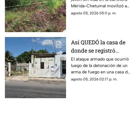
automovilistas
Mérida-Chetumal movilizó a
las autoridades durante este
agosto 05, 2026 05:11 p. m.
miércoles 5 de agosto de
2026.
Así QUEDÓ la casa de
donde se registró
anoche ocurrió un
El ataque armado que ocurrió
luego de la detonación de un
ATAQUE ARM4DO y
arma de fuego en una casa de
hombre bal3ado
la colonia Mercedes Barrera,
agosto 05, 2026 02:17 p. m.
Mérida; el saldo fue una mujer
herida y un hombre baleado.