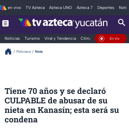
en vivo
TV Azteca
Azteca UNO
Azteca 7
Deportes
Notic
Noticias
Turismo
Viral y Tendencia
Clima
Deportes
Espec
En Vivo
Policiaca
Nota
Tiene 70 años y se declaró
CULPABLE de abusar de su
nieta en Kanasín; esta será su
condena