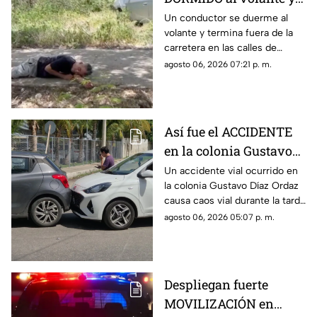
termina entre la
Un conductor se duerme al
volante y termina fuera de la
maleza en Ciudad
carretera en las calles de
Caucel
Ciudad Caucel, por lo que se
agosto 06, 2026 07:21 p. m.
dio aviso a las autoridades
correspondientes.
Así fue el ACCIDENTE
en la colonia Gustavo
Díaz Ordaz que causó
Un accidente vial ocurrido en
la colonia Gustavo Díaz Ordaz
CAOS VIAL este jueves
causa caos vial durante la tarde
de este jueves 6 de agosto,
agosto 06, 2026 05:07 p. m.
por lo que se dio aviso a la
policía.
Despliegan fuerte
MOVILIZACIÓN en