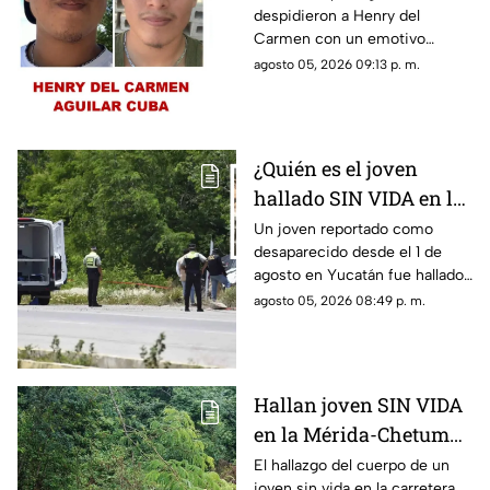
despidieron a Henry del
Mérida-Chetumal tras
Carmen con un emotivo
varios días
mensaje en redes sociales tras
agosto 05, 2026 09:13 p. m.
desaparecido
hallarlo sin vida en la carretera
Mérida-Chetumal.
¿Quién es el joven
hallado SIN VIDA en la
Mérida-Chetumal? Esto
Un joven reportado como
desaparecido desde el 1 de
se sabe
agosto en Yucatán fue hallado
sin vida en la carretera Mérida-
agosto 05, 2026 08:49 p. m.
Chetumal, por lo que se dio
aviso a la policía.
Hallan joven SIN VIDA
en la Mérida-Chetumal;
el mal olor alertó a los
El hallazgo del cuerpo de un
joven sin vida en la carretera